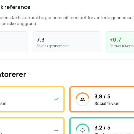
k reference
kolens faktiske karaktergennemsnit med det forventede gennemsni
nomiske baggrund.
7.3
+
0.7
Faktisk gennemsnit
Forskel (
Over n
atorerer
3,8 / 5
vsel
Social trivsel
3,2 / 5