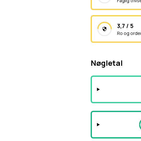
Faglig trivs
3,7 / 5
Ro og orde
Nøgletal