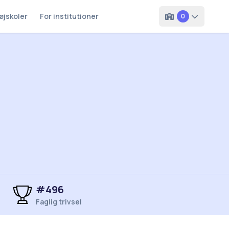
øjskoler
For institutioner
0
#496
Faglig trivsel