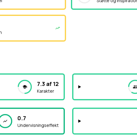
el
Støtte og inspiratio
n
7.3 af 12
Karakter
0.7
Undervisningseffekt