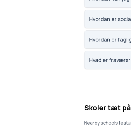
Email: Herstedlunds
2620 Albertslund. S
Hvordan er socia
Social trivsel på He
på elevernes egne 
Hvordan er faglig
Faglig trivsel på H
på elevernes egne 
Hvad er fraværsr
Fraværet på Hersted
Skoler tæt på
Nearby schools featur