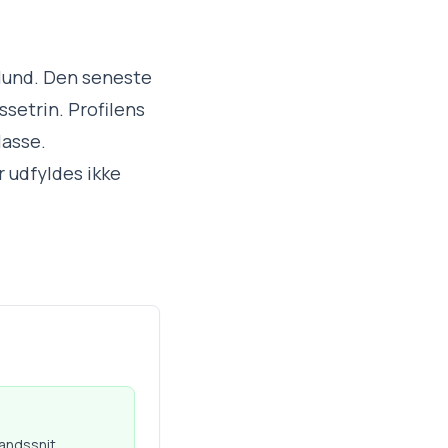
slund. Den seneste
ssetrin. Profilens
lasse.
 udfyldes ikke
landssnit