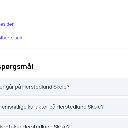
esiden
Albertslund
 spørgsmål
er går på Herstedlund Skole?
r 531 elever, hvilket gør den til nummer 458 ud af 3143 skoler.
emsnitlige karakter på Herstedlund Skole?
et på Herstedlund Skole er 7.3, nummer 711 ud af 3143 skoler
 kontakte Herstedlund Skole?