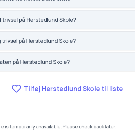
kole@albertslund.dk. Telefon: 4368 7150. Adresse: Herstedlun
koleleder: Søren Hald.
l trivsel på Herstedlund Skole?
rstedlund Skole er 3.8 ud af 5, nummer 1105 ud af 3143 skoler.
besvarelser.
 trivsel på Herstedlund Skole?
erstedlund Skole er 3.6 ud af 5, nummer 496 ud af 3143 skoler.
besvarelser.
aten på Herstedlund Skole?
lund Skole er 7.6, nummer 703 ud af 3143 skoler.
Tilføj Herstedlund Skole til liste
e is temporarily unavailable. Please check back later.