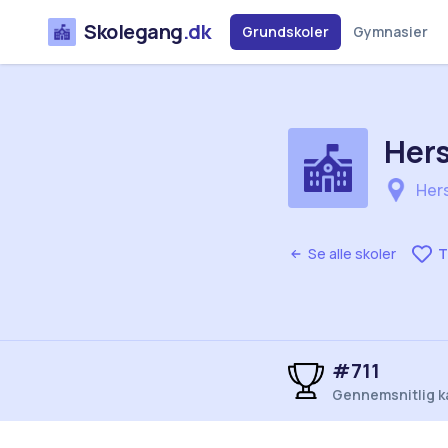
Skolegang
.dk
Grundskoler
Gymnasier
Hers
Hers
Se alle skoler
T
#711
Gennemsnitlig k