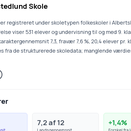
tedlund Skole
er registreret under skoletypen folkeskoler i Albert
lse viser 531 elever og undervisning til og med 9. kla
araktergennemsnit 7,3, fravær 7,6 %, 20,4 elever pr. k
s fra de strukturerede skoledata; manglende værdier
rer
7,2
af 12
+
1,4
%
nit
Landsgennemsnit
Forskel fra 