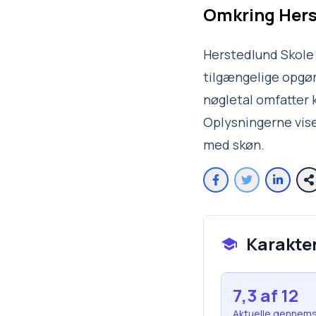
Omkring
Hers
Herstedlund Skole 
tilgængelige opgøre
nøgletal omfatter k
Oplysningerne vise
med skøn.
Karakte
7,3
af 12
Aktuelle gennems