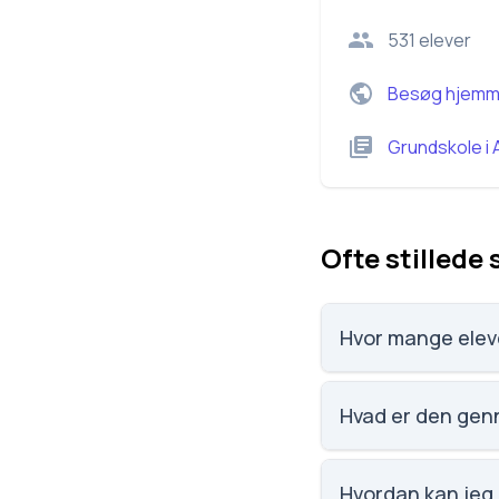
531
elever
Besøg hjemm
Grundskole
i
Ofte stillede
Hvor mange elev
Herstedlund Skole ha
Hvad er den genn
Karaktergennemsnitt
Hvordan kan jeg