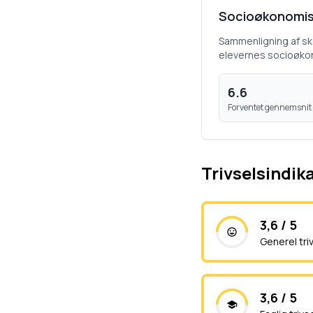
Socioøkonomis
Sammenligning af s
elevernes socioøko
6.6
Forventet gennemsnit
Trivselsindik
3,6 / 5
Generel tri
3,6 / 5