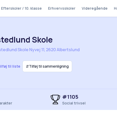
Efterskoler / 10. klasse
Erhvervsskoler
Videregående
H
tedlund Skole
tedlund Skole Nyvej 11, 2620 Albertslund
ilføj til liste
⇵
Tilføj til sammenligning
#1105
arakter
Social trivsel