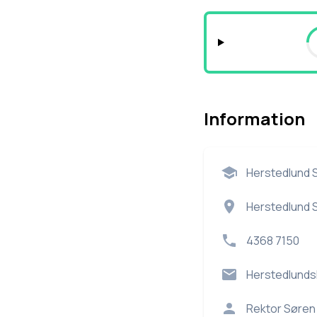
Information
Herstedlund 
Herstedlund S
4368 7150
Herstedlunds
Rektor
Søren