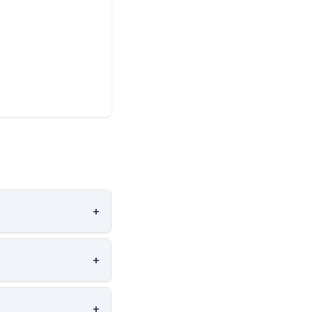
+
+
.
+