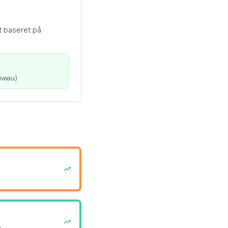
t baseret på
iveau
)