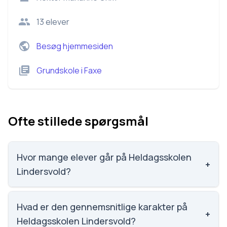
13
elever
Besøg hjemmesiden
Grundskole
i
Faxe
Ofte stillede spørgsmål
Hvor mange elever går på Heldagsskolen
+
Lindersvold?
Heldagsskolen Lindersvold har 13 elever, hvilket gør
den til nummer 2513 ud af 3143 skoler.
Hvad er den gennemsnitlige karakter på
+
Heldagsskolen Lindersvold?