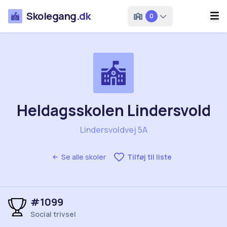
Skolegang
.dk
0
Heldagsskolen Lindersvold
Lindersvoldvej 5A
Se alle skoler
Tilføj til liste
#1099
Social trivsel