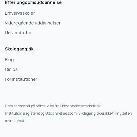
Efter ungdomsuddannelse
Erhvervsskoler
Videregående uddannelser
Universiteter
Skolegang.dk
Blog
Om os
For institutioner
Data er baseret på officielle tal fra Uddannelsesstatistik.dk,
Institutionsregisteret og Uddannelseszoom. Skolegang.dk er ikke tilknyttet en
myndighed.