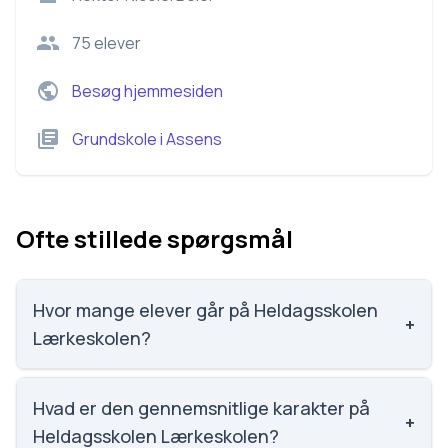
75
elever
Besøg hjemmesiden
Grundskole
i
Assens
Ofte stillede spørgsmål
Hvor mange elever går på Heldagsskolen
+
Lærkeskolen?
Heldagsskolen Lærkeskolen har 75 elever, hvilket
gør den til nummer 2019 ud af 3143 skoler.
Hvad er den gennemsnitlige karakter på
+
Heldagsskolen Lærkeskolen?