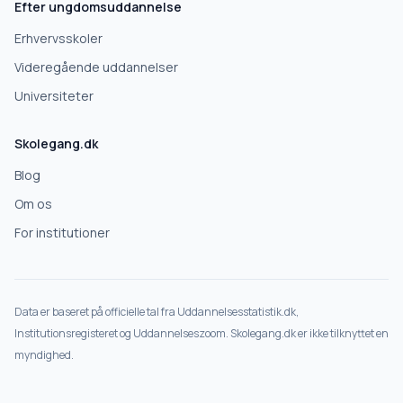
Efter ungdomsuddannelse
Erhvervsskoler
Videregående uddannelser
Universiteter
Skolegang.dk
Blog
Om os
For institutioner
Data er baseret på officielle tal fra Uddannelsesstatistik.dk,
Institutionsregisteret og Uddannelseszoom. Skolegang.dk er ikke tilknyttet en
myndighed.