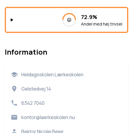
72.9%
Andel med høj trivsel
Information
Heldagsskolen Lærkeskolen
Gelstedvej 14
6342 7040
kontor@laerkeskolen.nu
Rektor
Nicolei Beier