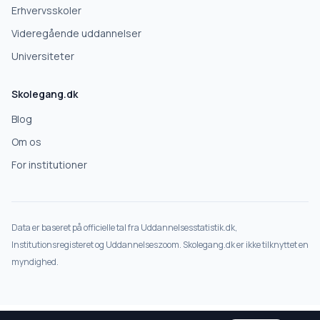
Erhvervsskoler
Videregående uddannelser
Universiteter
Skolegang.dk
Blog
Om os
For institutioner
Data er baseret på officielle tal fra Uddannelsesstatistik.dk,
Institutionsregisteret og Uddannelseszoom. Skolegang.dk er ikke tilknyttet en
myndighed.