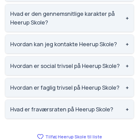
Heerup Skole har 114 elever, hvilket gør den til
nummer 1694 ud af 3143 skoler.
Hvad er den gennemsnitlige karakter på
+
Heerup Skole?
Vi har ikke data om karaktergennemsnittet for
Heerup Skole.
Hvordan kan jeg kontakte Heerup Skole?
+
Email: heer@kk.dk. Telefon: 3317 1133. Adresse:
Frederiksgårds Allé 13. Skoleleder: Frank Paulsen.
Hvordan er social trivsel på Heerup Skole?
+
Vi har ikke data om social trivsel for Heerup Skole.
Hvordan er faglig trivsel på Heerup Skole?
+
Vi har ikke data om faglig trivsel for Heerup Skole.
Hvad er fraværsraten på Heerup Skole?
+
Fraværet på Heerup Skole er 8, nummer 833 ud af
3143 skoler.
Tilføj Heerup Skole til liste