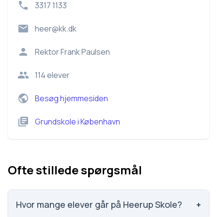
3317 1133
heer@kk.dk
Rektor
Frank Paulsen
114
elever
Besøg hjemmesiden
Grundskole
i
København
Ofte stillede spørgsmål
Hvor mange elever går på Heerup Skole?
+