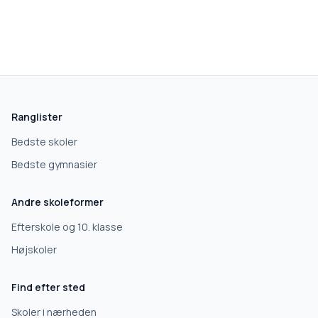
skolegang.dk
1 AF 5
Hvad leder du efter?
Vi bruger dit valg til at stille de rigtige spørgsmål.
Ranglister
Grundskole
Bedste skoler
Bedste gymnasier
Efterskole
Andre skoleformer
10. klasse
Efterskole og 10. klasse
Højskoler
Gymnasium
Find efter sted
Erhvervsuddannelse
Skoler i nærheden