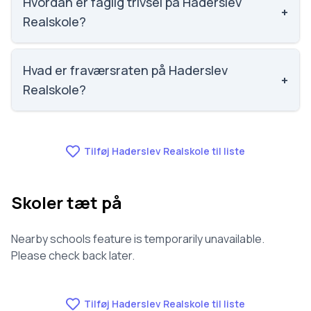
Hvordan er faglig trivsel på Haderslev
+
Realskole?
Vi har ikke data om faglig trivsel for Haderslev
Realskole.
Hvad er fraværsraten på Haderslev
+
Realskole?
Vi har ikke data om fravær for Haderslev Realskole.
Tilføj Haderslev Realskole til liste
Skoler tæt på
Nearby schools feature is temporarily unavailable.
Please check back later.
Tilføj Haderslev Realskole til liste