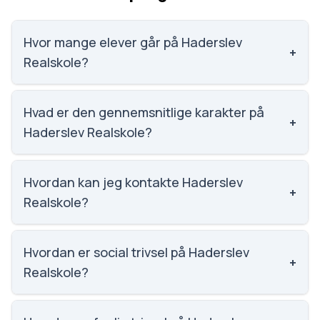
Hvor mange elever går på Haderslev
+
Realskole?
Haderslev Realskole har 583 elever, hvilket gør den
til nummer 359 ud af 3143 skoler.
Hvad er den gennemsnitlige karakter på
+
Haderslev Realskole?
Karaktergennemsnittet på Haderslev Realskole er
7.8, nummer 424 ud af 3143 skoler.
Hvordan kan jeg kontakte Haderslev
+
Realskole?
Email: kontoret@haderslevrealskole.dk. Telefon:
7452 1946. Adresse: Haderslev Realskole
Hvordan er social trivsel på Haderslev
+
Christiansfeldsvej 20, 6100 Haderslev. Skoleleder:
Realskole?
Heidi Elisa Nørgaard.
Vi har ikke data om social trivsel for Haderslev
Realskole.