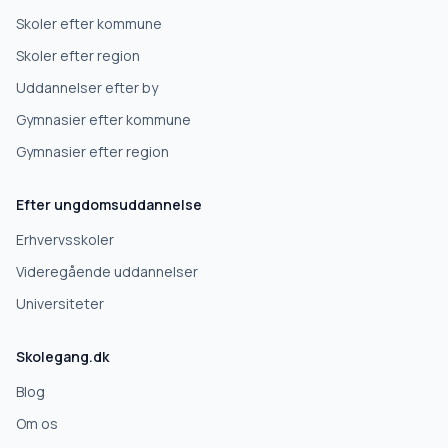
Skoler efter kommune
Højskole
Skoler efter region
Uddannelser efter by
Videregående uddannelse
Gymnasier efter kommune
Gymnasier efter region
Næste
Efter ungdomsuddannelse
Deles kun med skoler, der matcher det, du søger.
Erhvervsskoler
Nej tak
Videregående uddannelser
Universiteter
Skolegang.dk
Blog
Om os