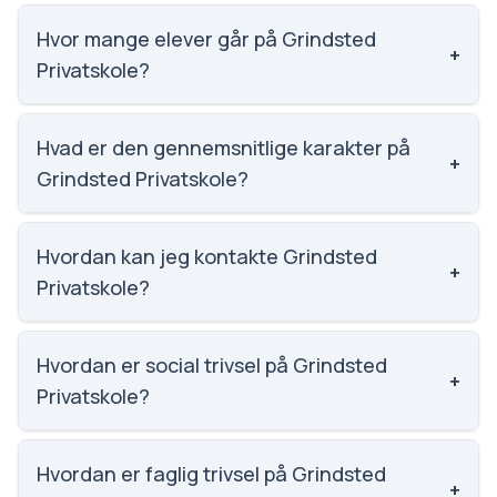
Hvor mange elever går på Grindsted
+
Privatskole?
Grindsted Privatskole har 162 elever, hvilket gør den
til nummer 1404 ud af 3143 skoler.
Hvad er den gennemsnitlige karakter på
+
Grindsted Privatskole?
Karaktergennemsnittet på Grindsted Privatskole er
6.8, nummer 1078 ud af 3143 skoler.
Hvordan kan jeg kontakte Grindsted
+
Privatskole?
Email: gp@grindsted-privatskole.dk. Telefon: 7532
0922. Adresse: Grindsted Privatskole Trehøjevej 10,
Hvordan er social trivsel på Grindsted
+
7200 Grindsted. Skoleleder: Christian Thorne.
Privatskole?
Vi har ikke data om social trivsel for Grindsted
Privatskole.
Hvordan er faglig trivsel på Grindsted
+