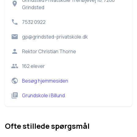
Grindsted Privatskole Trehøjevej 10, 7200
Grindsted
7532 0922
gp@grindsted-privatskole.dk
Rektor
Christian Thorne
162
elever
Besøg hjemmesiden
Grundskole
i
Billund
Ofte stillede spørgsmål