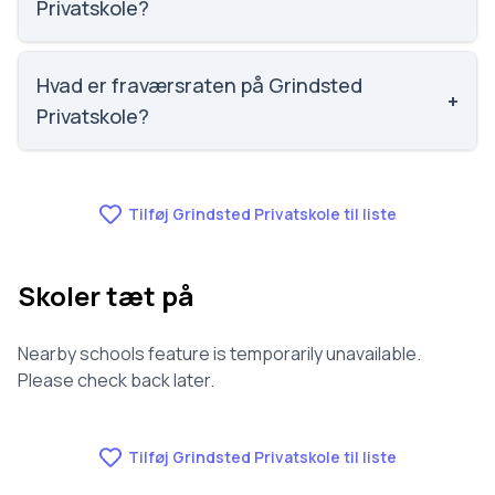
Privatskole?
Vi har ikke data om faglig trivsel for Grindsted
Privatskole.
Hvad er fraværsraten på Grindsted
+
Privatskole?
Vi har ikke data om fravær for Grindsted Privatskole.
Tilføj Grindsted Privatskole til liste
Skoler tæt på
Nearby schools feature is temporarily unavailable.
Please check back later.
Tilføj Grindsted Privatskole til liste