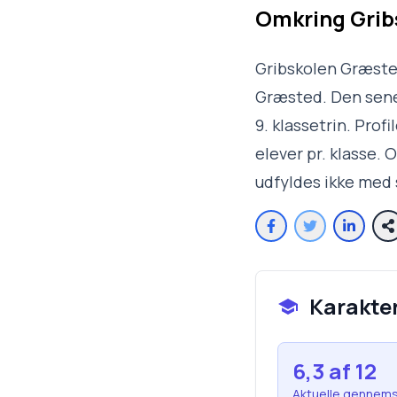
Omkring
Grib
Gribskolen Græsted
Græsted. Den senes
9. klassetrin. Prof
elever pr. klasse.
udfyldes ikke med 
Karakte
6,3
af 12
Aktuelle gennems