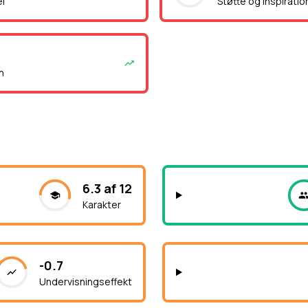
el
Støtte og inspiratio
n
6.3 af 12
Karakter
-0.7
Undervisningseffekt