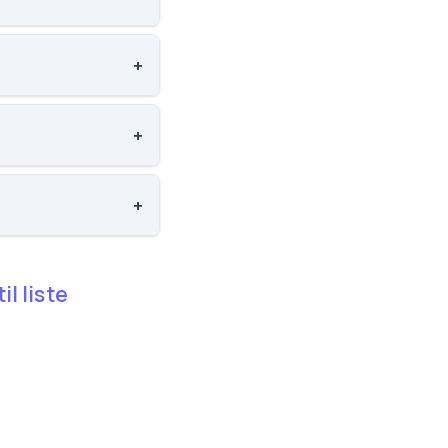
j 10A. Skoleleder:
+
5 ud af 3143 skoler.
+
3 ud af 3143 skoler.
+
143 skoler.
) til liste