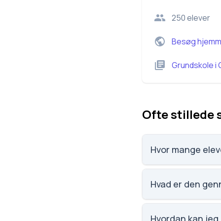
250
elever
Besøg hjemm
Grundskole
i
Ofte stillede
Gribskolen Græsted,
skoler.
Karaktergennemsnit
skoler.