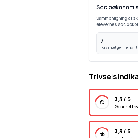
Socioøkonomis
Sammenligning af s
elevernes socioøko
7
Forventet gennemsnit
Trivselsindik
3,3 / 5
Generel tri
3,3 / 5