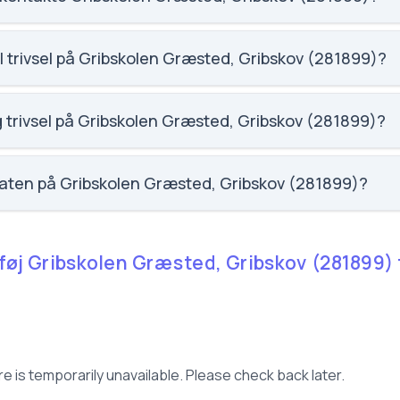
gribskov.dk. Telefon: 7249 9050. Adresse: Græsted Stationsve
Hvordan er social trivsel på Gribskolen Græsted, Gribskov (281899)?
ribskolen Græsted, Gribskov (281899) er 3.9 ud af 5, nummer 71
på elevernes egne besvarelser.
Hvordan er faglig trivsel på Gribskolen Græsted, Gribskov (281899)?
ribskolen Græsted, Gribskov (281899) er 3.5 ud af 5, nummer 90
på elevernes egne besvarelser.
Hvad er fraværsraten på Gribskolen Græsted, Gribskov (281899)?
olen Græsted, Gribskov (281899) er 10.5, nummer 1269 ud af 3
Tilføj Gribskolen Græsted, Gribskov (281899
e is temporarily unavailable. Please check back later.