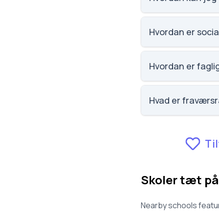
Email: gribskolen@
Nicolai Schlüter.
Social trivsel på G
Scoren er baseret 
Faglig trivsel på G
Scoren er baseret 
Fraværet på Gribsk
Skoler tæt på
Nearby schools featur