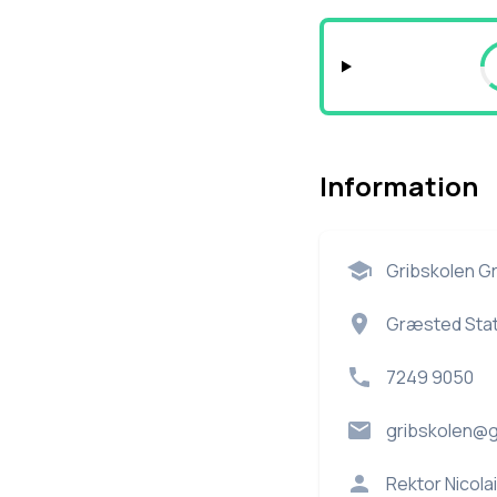
Information
Gribskolen G
Græsted Stat
7249 9050
gribskolen@g
Rektor
Nicola