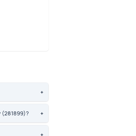
+
 1035 ud af 3143
en Græsted, Gribskov (281899)?
+
 1311 ud af 3143
+