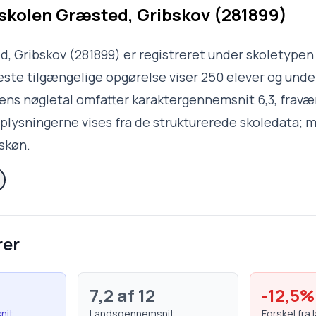
skolen Græsted, Gribskov (281899)
, Gribskov (281899) er registreret under skoletypen 
te tilgængelige opgørelse viser 250 elever og under
ilens nøgletal omfatter karaktergennemsnit 6,3, fravær
 Oplysningerne vises fra de strukturerede skoledata;
skøn.
rer
7,2
af 12
-12,5
%
nit
Landsgennemsnit
Forskel fra 