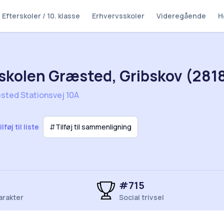
Efterskoler / 10. klasse
Erhvervsskoler
Videregående
H
skolen Græsted, Gribskov (281
sted Stationsvej 10A
ilføj til liste
⇵
Tilføj til sammenligning
#715
arakter
Social trivsel