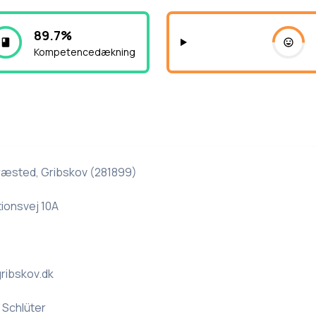
89.7%
Kompetencedækning
ræsted, Gribskov (281899)
ionsvej 10A
ribskov.dk
i Schlüter