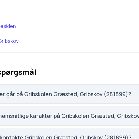
esiden
Gribskov
 spørgsmål
Hvor mange elever går på Gribskolen Græsted, Gribskov (281899)?
 Gribskov (281899) har 250 elever, hvilket gør den til nummer
Hvad er den gennemsnitlige karakter på Gribskol
tet på Gribskolen Græsted, Gribskov (281899) er 6.3, nummer
Hvordan kan jeg kontakte Gribskolen Græsted, Gribskov (281899)?