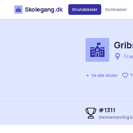
Skolegang
.dk
Grundskoler
Gymnasier
Grib
Græ
Se alle skoler
T
#1311
Gennemsnitlig k