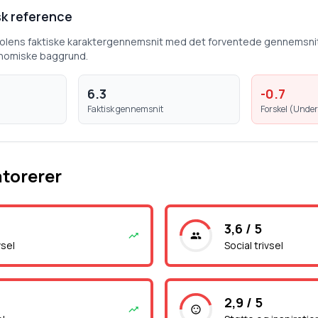
k reference
kolens faktiske karaktergennemsnit med det forventede gennemsni
nomiske baggrund.
6.3
-0.7
Faktisk gennemsnit
Forskel (
Under
atorerer
3,6 / 5
vsel
Social trivsel
2,9 / 5