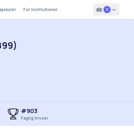
øjskoler
For institutioner
0
899)
#903
Faglig trivsel