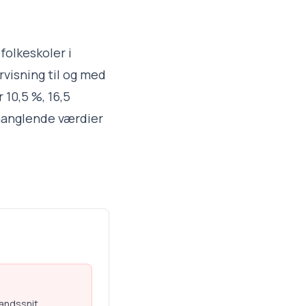
folkeskoler i
visning til og med
 10,5 %, 16,5
 manglende værdier
landssnit