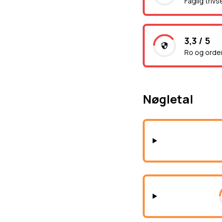
Faglig trivs
3,3 / 5
Ro og orde
Nøgletal