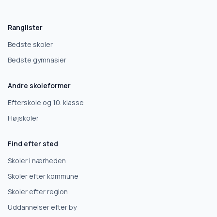
Hvad leder du efter?
Vi bruger dit valg til at stille de rigtige spørgsmål.
Ranglister
Grundskole
Bedste skoler
Bedste gymnasier
Efterskole
Andre skoleformer
10. klasse
Efterskole og 10. klasse
Højskoler
Gymnasium
Find efter sted
Erhvervsuddannelse
Skoler i nærheden
Skoler efter kommune
Højskole
Skoler efter region
Uddannelser efter by
Videregående uddannelse