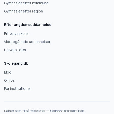
Gymnasier efter kommune
Gymnasier efter region
Næste
Efter ungdomsuddannelse
Deles kun med skoler, der matcher det, du søger.
Erhvervsskoler
Nej tak
Videregående uddannelser
Universiteter
Skolegang.dk
Blog
Om os
For institutioner
Data er baseret på officielle tal fra Uddannelsesstatistik.dk,