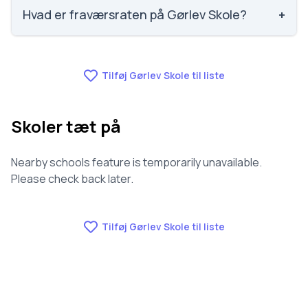
1387 ud af 3143 skoler. Scoren er baseret på
Hvad er fraværsraten på Gørlev Skole?
+
elevernes egne besvarelser.
Fraværet på Gørlev Skole er 9.1, nummer 1126 ud af
3143 skoler.
Tilføj Gørlev Skole til liste
Skoler tæt på
Nearby schools feature is temporarily unavailable.
Please check back later.
Tilføj Gørlev Skole til liste