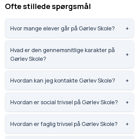
Ofte stillede spørgsmål
Hvor mange elever går på Gørlev Skole?
+
Gørlev Skole har 161 elever, hvilket gør den til
nummer 1410 ud af 3143 skoler.
Hvad er den gennemsnitlige karakter på
+
Gørlev Skole?
Karaktergennemsnittet på Gørlev Skole er 5.1,
nummer 1482 ud af 3143 skoler.
Hvordan kan jeg kontakte Gørlev Skole?
+
Email: goerlevskole@kalundborg.dk. Telefon: 5885
5186. Adresse: Gørlev Skole Kalundborgvej 8, 4281
Hvordan er social trivsel på Gørlev Skole?
+
Gørlev. Skoleleder: Heidi Schønberg.
Social trivsel på Gørlev Skole er 3.7 ud af 5, nummer
1349 ud af 3143 skoler. Scoren er baseret på
Hvordan er faglig trivsel på Gørlev Skole?
+
elevernes egne besvarelser.
Faglig trivsel på Gørlev Skole er 3.3 ud af 5, nummer