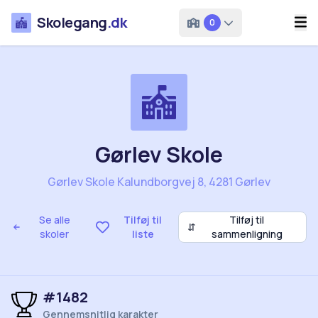
Skolegang
.dk
0
Gørlev Skole
Gørlev Skole Kalundborgvej 8, 4281 Gørlev
Se alle
Tilføj til
Tilføj til
⇵
skoler
liste
sammenligning
#1482
Gennemsnitlig karakter