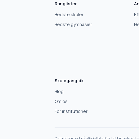
Ranglister
An
Bedste skoler
Ef
Bedste gymnasier
Hø
Skolegang.dk
Blog
Om os
For institutioner
Data er baseret på officielle tal fra Uddannelsesst