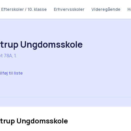
Efterskoler / 10. klasse
Erhvervsskoler
Videregående
H
strup Ungdomsskole
t 78A, 1.
ilføj til liste
strup Ungdomsskole