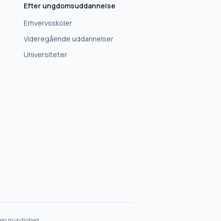
Efter ungdomsuddannelse
Erhvervsskoler
Videregående uddannelser
Universiteter
et en myndighed.