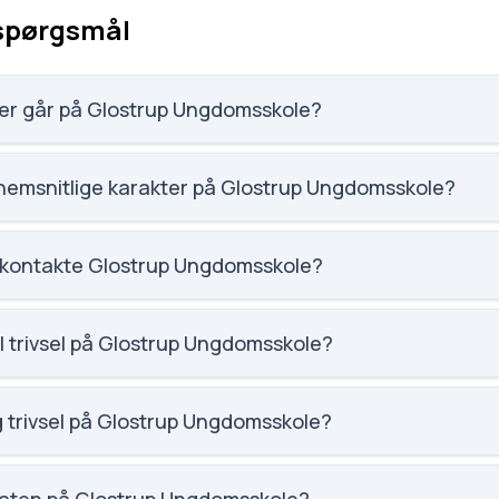
 spørgsmål
er går på Glostrup Ungdomsskole?
 elevtallet på Glostrup Ungdomsskole.
nemsnitlige karakter på Glostrup Ungdomsskole?
m karaktergennemsnittet for Glostrup Ungdomsskole.
 kontakte Glostrup Ungdomsskole?
trup.dk. Telefon: 4396 2705. Adresse: Diget 78A, 1.. Skolele
l trivsel på Glostrup Ungdomsskole?
 social trivsel for Glostrup Ungdomsskole.
g trivsel på Glostrup Ungdomsskole?
 faglig trivsel for Glostrup Ungdomsskole.