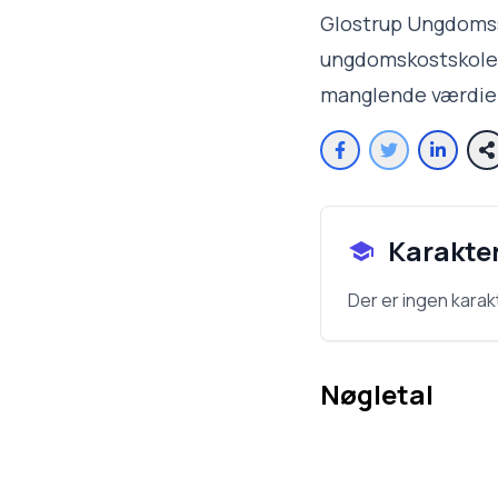
Glostrup Ungdomss
ungdomskostskoler 
manglende værdier
Karakte
Der er ingen karak
Nøgletal