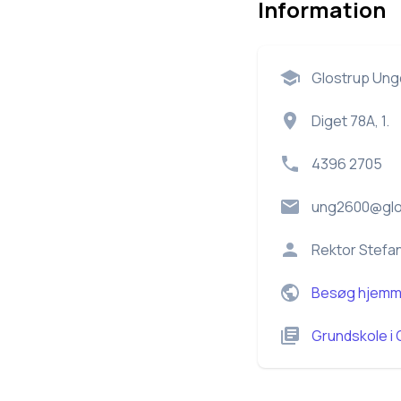
Information
Glostrup Un
Diget 78A, 1.
4396 2705
ung2600@glo
Rektor
Stefa
Besøg hjemm
Grundskole
i