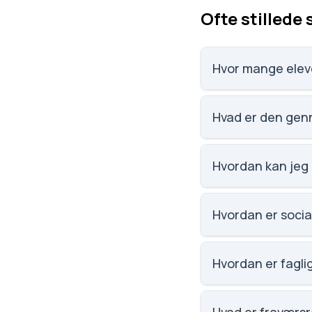
Ofte stillede
Hvor mange elev
Vi har ikke data om
Hvad er den gen
Vi har ikke data o
Hvordan kan jeg
Email: ung2600@glos
Hvordan er socia
Vi har ikke data om
Hvordan er fagli
Vi har ikke data om