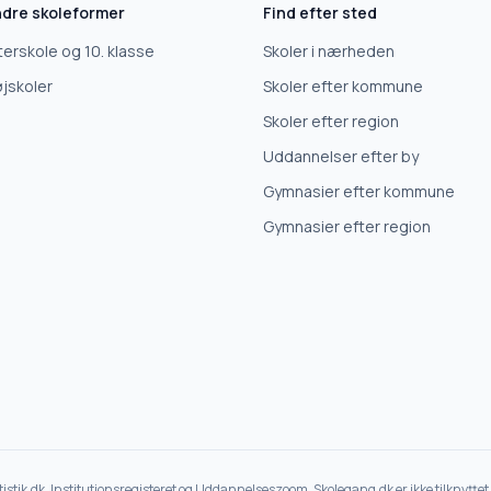
dre skoleformer
Find efter sted
terskole og 10. klasse
Skoler i nærheden
jskoler
Skoler efter kommune
Skoler efter region
Uddannelser efter by
Gymnasier efter kommune
Gymnasier efter region
atistik.dk, Institutionsregisteret og Uddannelseszoom. Skolegang.dk er ikke tilknytt