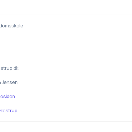
gdomsskole
strup.dk
n Jensen
esiden
Glostrup