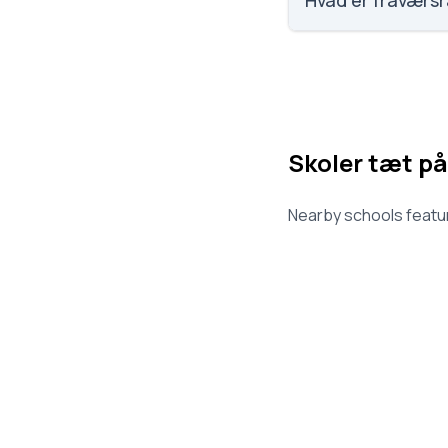
Hvad er fraværs
Vi har ikke data o
Skoler tæt på
Nearby schools featur