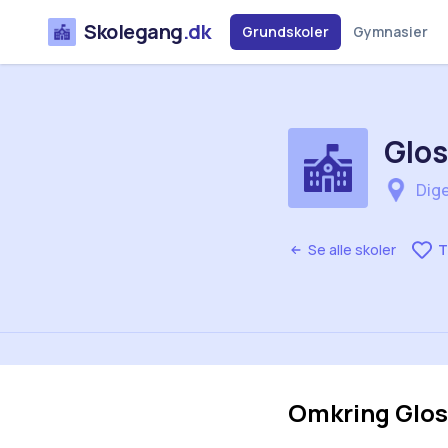
Skolegang
.dk
Grundskoler
Gymnasier
Glo
Dige
Se alle skoler
T
Omkring
Glo