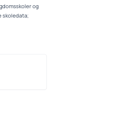
ngdomsskoler og
e skoledata;