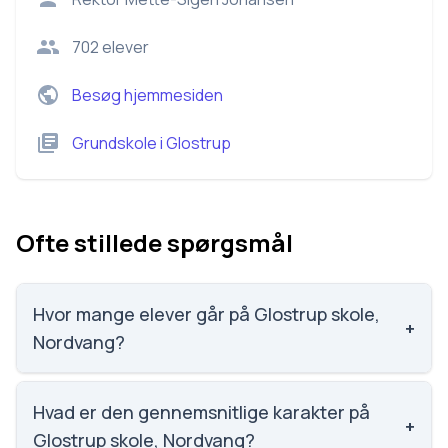
702
elever
Besøg hjemmesiden
Grundskole
i
Glostrup
Ofte stillede spørgsmål
Hvor mange elever går på Glostrup skole,
+
Nordvang?
Glostrup skole, Nordvang har 702 elever, hvilket gør
den til nummer 209 ud af 3143 skoler.
Hvad er den gennemsnitlige karakter på
+
Glostrup skole, Nordvang?