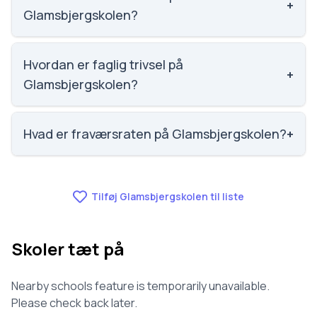
+
10, 5620 Glamsbjerg. Skoleleder: Mette Strægaard
Glamsbjergskolen?
Runge.
Social trivsel på Glamsbjergskolen er 3.8 ud af 5,
nummer 1086 ud af 3143 skoler. Scoren er baseret
Hvordan er faglig trivsel på
+
på elevernes egne besvarelser.
Glamsbjergskolen?
Faglig trivsel på Glamsbjergskolen er 3.4 ud af 5,
nummer 1209 ud af 3143 skoler. Scoren er baseret
Hvad er fraværsraten på Glamsbjergskolen?
+
på elevernes egne besvarelser.
Fraværet på Glamsbjergskolen er 8.2, nummer 890
ud af 3143 skoler.
Tilføj Glamsbjergskolen til liste
Skoler tæt på
Nearby schools feature is temporarily unavailable.
Please check back later.