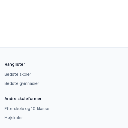
skolegang.dk
1 AF 5
Hvad leder du efter?
Vi bruger dit valg til at stille de rigtige spørgsmål.
Ranglister
Grundskole
Bedste skoler
Bedste gymnasier
Efterskole
Andre skoleformer
10. klasse
Efterskole og 10. klasse
Højskoler
Gymnasium