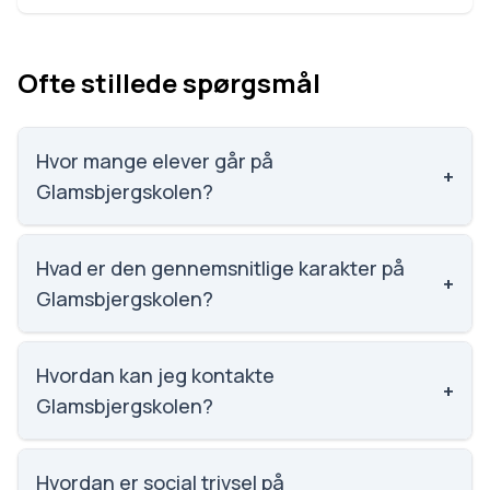
Ofte stillede spørgsmål
Hvor mange elever går på
+
Glamsbjergskolen?
Glamsbjergskolen har 382 elever, hvilket gør den til
nummer 778 ud af 3143 skoler.
Hvad er den gennemsnitlige karakter på
+
Glamsbjergskolen?
Karaktergennemsnittet på Glamsbjergskolen er 7,
nummer 940 ud af 3143 skoler.
Hvordan kan jeg kontakte
+
Glamsbjergskolen?
Email: glamsbjergskolen@assens.dk. Telefon: 6474
7850. Adresse: Glamsbjergskolen Kaj Nielsensvej
Hvordan er social trivsel på