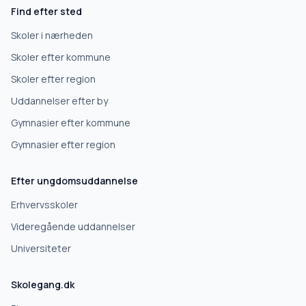
Find efter sted
Erhvervsuddannelse
Skoler i nærheden
Skoler efter kommune
Højskole
Skoler efter region
Uddannelser efter by
Videregående uddannelse
Gymnasier efter kommune
Gymnasier efter region
Næste
Efter ungdomsuddannelse
Deles kun med skoler, der matcher det, du søger.
Erhvervsskoler
Nej tak
Videregående uddannelser
Universiteter
Skolegang.dk