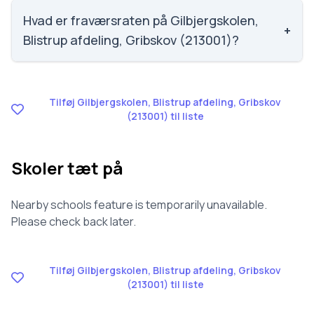
Faglig trivsel på Gilbjergskolen, Blistrup afdeling,
Gribskov (213001) er 3.6 ud af 5, nummer 817 ud af
Hvad er fraværsraten på Gilbjergskolen,
+
3143 skoler. Scoren er baseret på elevernes egne
Blistrup afdeling, Gribskov (213001)?
besvarelser.
Fraværet på Gilbjergskolen, Blistrup afdeling,
Gribskov (213001) er 9.6, nummer 1211 ud af 3143
skoler.
Tilføj Gilbjergskolen, Blistrup afdeling, Gribskov
(213001) til liste
Skoler tæt på
Nearby schools feature is temporarily unavailable.
Please check back later.
Tilføj Gilbjergskolen, Blistrup afdeling, Gribskov
(213001) til liste