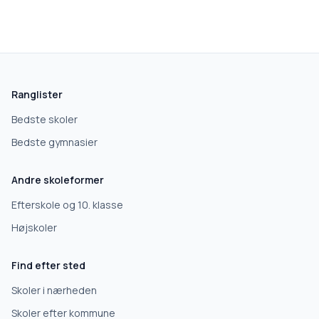
skolegang.dk
1 AF 5
Hvad leder du efter?
Vi bruger dit valg til at stille de rigtige spørgsmål.
Ranglister
Grundskole
Bedste skoler
Bedste gymnasier
Efterskole
Andre skoleformer
10. klasse
Efterskole og 10. klasse
Højskoler
Gymnasium
Find efter sted
Erhvervsuddannelse
Skoler i nærheden
Skoler efter kommune