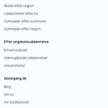
Højskole
Skoler efter region
Uddannelser efter by
Videregående uddannelse
Gymnasier efter kommune
Gymnasier efter region
Næste
Efter ungdomsuddannelse
Deles kun med skoler, der matcher det, du søger.
Erhvervsskoler
Nej tak
Videregående uddannelser
Universiteter
Skolegang.dk
Blog
Om os
For institutioner