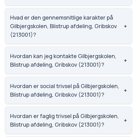
Gilbjergskolen, Blistrup afdeling, Gribskov (213001)
har 136 elever, hvilket gør den til nummer 1549 ud af
Hvad er den gennemsnitlige karakter på
3143 skoler.
Gilbjergskolen, Blistrup afdeling, Gribskov
+
(213001)?
Vi har ikke data om karaktergennemsnittet for
Gilbjergskolen, Blistrup afdeling, Gribskov (213001).
Hvordan kan jeg kontakte Gilbjergskolen,
+
Blistrup afdeling, Gribskov (213001)?
Email: Gilbjergskolen@gribskov.dk. Telefon: 4871
6433. Adresse: Toftegårdsvej 6 Udsholt.
Hvordan er social trivsel på Gilbjergskolen,
+
Skoleleder: Anja Helmbæk Horst.
Blistrup afdeling, Gribskov (213001)?
Social trivsel på Gilbjergskolen, Blistrup afdeling,
Gribskov (213001) er 3.9 ud af 5, nummer 1019 ud af
Hvordan er faglig trivsel på Gilbjergskolen,
+
3143 skoler. Scoren er baseret på elevernes egne
Blistrup afdeling, Gribskov (213001)?
besvarelser.