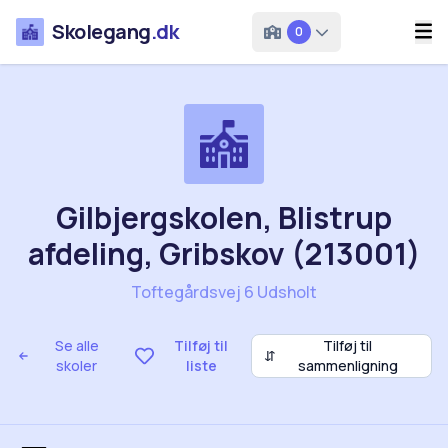
Skolegang
.dk
0
Gilbjergskolen, Blistrup
afdeling, Gribskov (213001)
Toftegårdsvej 6 Udsholt
Se alle
Tilføj til
Tilføj til
⇵
skoler
liste
sammenligning