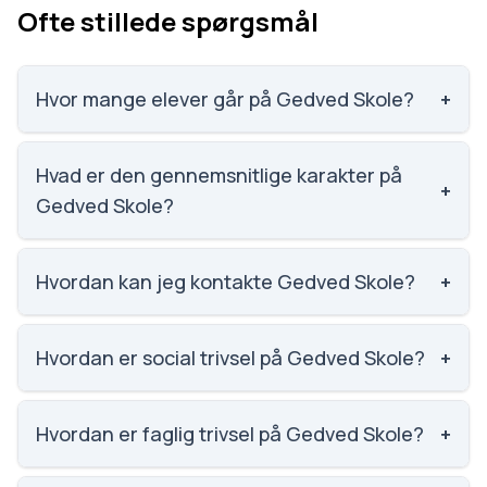
Ofte stillede spørgsmål
Hvor mange elever går på Gedved Skole?
+
Gedved Skole har 398 elever, hvilket gør den til
nummer 744 ud af 3143 skoler.
Hvad er den gennemsnitlige karakter på
+
Gedved Skole?
Karaktergennemsnittet på Gedved Skole er 8.1,
nummer 283 ud af 3143 skoler.
Hvordan kan jeg kontakte Gedved Skole?
+
Email: gedved-skole@horsens.dk. Telefon: 7629
1560. Adresse: Gedved Skole Kirkevej 16, 8751
Hvordan er social trivsel på Gedved Skole?
+
Gedved. Skoleleder: Mette Malmros Rasmussen.
Social trivsel på Gedved Skole er 4 ud af 5, nummer
362 ud af 3143 skoler. Scoren er baseret på
Hvordan er faglig trivsel på Gedved Skole?
+
elevernes egne besvarelser.
Faglig trivsel på Gedved Skole er 3.7 ud af 5, nummer