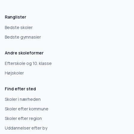
Hvad leder du efter?
Vi bruger dit valg til at stille de rigtige spørgsmål.
Ranglister
Grundskole
Bedste skoler
Bedste gymnasier
Efterskole
Andre skoleformer
10. klasse
Efterskole og 10. klasse
Højskoler
Gymnasium
Find efter sted
Erhvervsuddannelse
Skoler i nærheden
Skoler efter kommune
Højskole
Skoler efter region
Uddannelser efter by
Videregående uddannelse