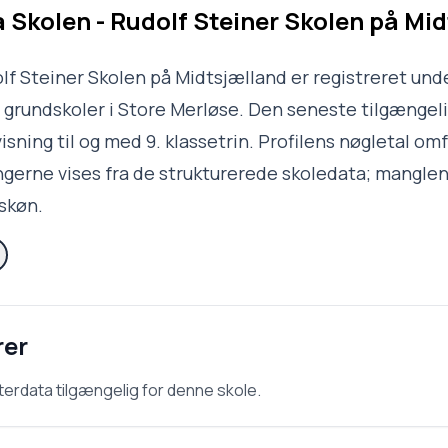
a Skolen - Rudolf Steiner Skolen på Mi
olf Steiner Skolen på Midtsjælland er registreret un
te grundskoler i Store Merløse. Den seneste tilgængel
isning til og med 9. klassetrin. Profilens nøgletal omf
ingerne vises fra de strukturerede skoledata; mangle
skøn.
rer
terdata tilgængelig for denne skole.