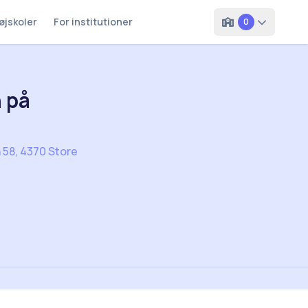
øjskoler
For institutioner
0
n på
 58, 4370 Store