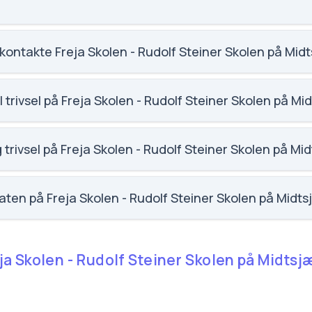
 karaktergennemsnittet for Freja Skolen - Rudolf Steiner Skole
kontakte Freja Skolen - Rudolf Steiner Skolen på Mid
n@mail.dk. Telefon: 5780 1758. Adresse: Freja Skolen - Rudolf
rken 58, 4370 Store Merløse. Skoleleder: Gisela Lecaros Lun
 trivsel på Freja Skolen - Rudolf Steiner Skolen på Mi
social trivsel for Freja Skolen - Rudolf Steiner Skolen på Midtsj
 trivsel på Freja Skolen - Rudolf Steiner Skolen på Mi
faglig trivsel for Freja Skolen - Rudolf Steiner Skolen på Midtsj
aten på Freja Skolen - Rudolf Steiner Skolen på Midts
fravær for Freja Skolen - Rudolf Steiner Skolen på Midtsjælland
eja Skolen - Rudolf Steiner Skolen på Midtsjæl