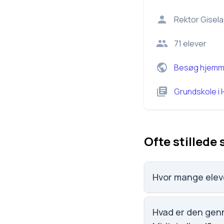
Rektor
Gisela
71
elever
Besøg hjemm
Grundskole
i
Ofte stillede
Hvor mange eleve
Freja Skolen - Rudol
af 3143 skoler.
Hvad er den genn