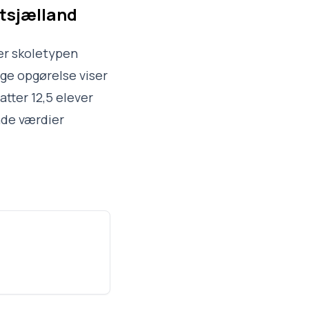
dtsjælland
der skoletypen
ige opgørelse viser
atter 12,5 elever
nde værdier