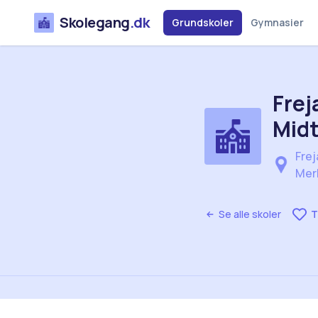
Skolegang
.dk
Grundskoler
Gymnasier
Frej
Midt
Frej
Mer
Se alle skoler
T