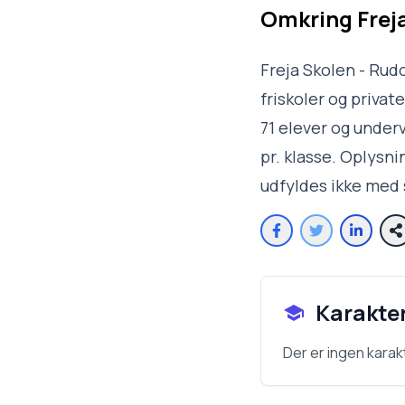
Omkring
Frej
Freja Skolen - Rud
friskoler og priva
71 elever og underv
pr. klasse. Oplysn
udfyldes ikke med 
Karakte
Der er ingen karak