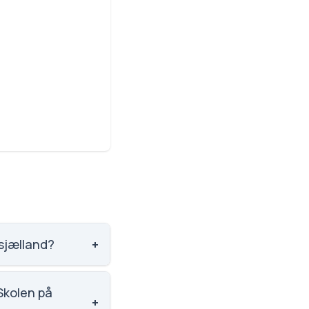
tsjælland?
+
 til nummer 2057 ud
Skolen på
+