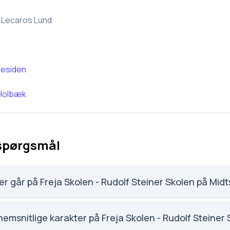
 Lecaros Lund
esiden
Holbæk
 spørgsmål
r går på Freja Skolen - Rudolf Steiner Skolen på Mid
f Steiner Skolen på Midtsjælland har 71 elever, hvilket gør den
emsnitlige karakter på Freja Skolen - Rudolf Steiner 