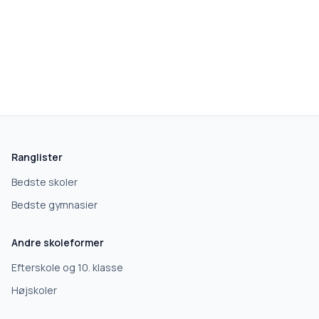
skolegang.dk
1 AF 5
Hvad leder du efter?
Vi bruger dit valg til at stille de rigtige spørgsmål.
Ranglister
Grundskole
Bedste skoler
Bedste gymnasier
Efterskole
Andre skoleformer
10. klasse
Efterskole og 10. klasse
Højskoler
Gymnasium