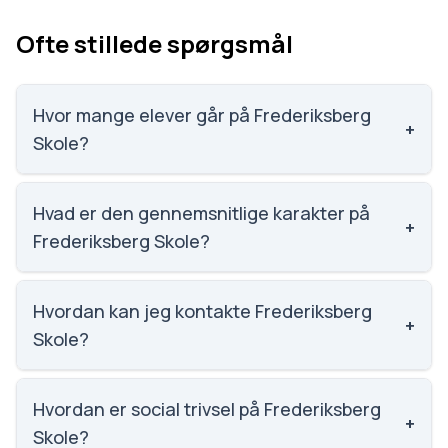
Ofte stillede spørgsmål
Hvor mange elever går på Frederiksberg
+
Skole?
Frederiksberg Skole har 695 elever, hvilket gør den
til nummer 216 ud af 3143 skoler.
Hvad er den gennemsnitlige karakter på
+
Frederiksberg Skole?
Karaktergennemsnittet på Frederiksberg Skole er
8.3, nummer 214 ud af 3143 skoler.
Hvordan kan jeg kontakte Frederiksberg
+
Skole?
Email: frb-skole@soroe.dk. Telefon: 5787 7110.
Adresse: Frederiksberg Skole Smedeparken 1, 4180
Hvordan er social trivsel på Frederiksberg
+
Sorø. Skoleleder: Ole Kristensen.
Skole?