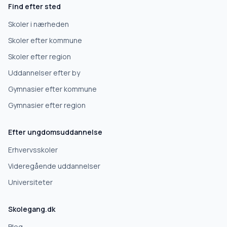
Find efter sted
Erhvervsuddannelse
Skoler i nærheden
Skoler efter kommune
Højskole
Skoler efter region
Uddannelser efter by
Videregående uddannelse
Gymnasier efter kommune
Gymnasier efter region
Næste
Efter ungdomsuddannelse
Deles kun med skoler, der matcher det, du søger.
Erhvervsskoler
Nej tak
Videregående uddannelser
Universiteter
Skolegang.dk
Blog