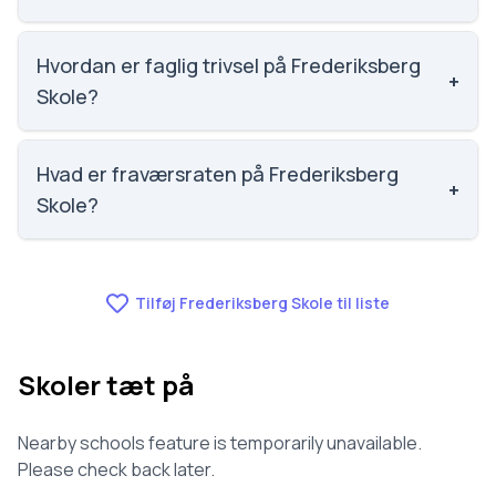
Social trivsel på Frederiksberg Skole er 4 ud af 5,
nummer 355 ud af 3143 skoler. Scoren er baseret på
Hvordan er faglig trivsel på Frederiksberg
+
elevernes egne besvarelser.
Skole?
Faglig trivsel på Frederiksberg Skole er 3.6 ud af 5,
nummer 459 ud af 3143 skoler. Scoren er baseret på
Hvad er fraværsraten på Frederiksberg
+
elevernes egne besvarelser.
Skole?
Vi har ikke data om fravær for Frederiksberg Skole.
Tilføj Frederiksberg Skole til liste
Skoler tæt på
Nearby schools feature is temporarily unavailable.
Please check back later.