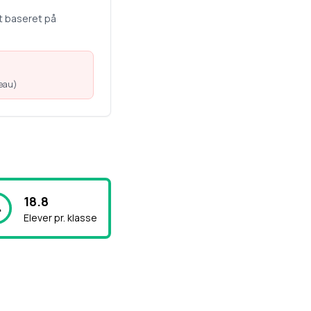
t baseret på
veau
)
18.8
Elever pr. klasse