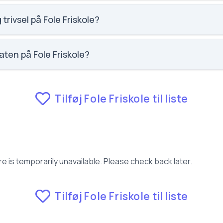
ocial trivsel for Fole Friskole.
 trivsel på Fole Friskole?
aglig trivsel for Fole Friskole.
aten på Fole Friskole?
fravær for Fole Friskole.
Tilføj Fole Friskole til liste
e is temporarily unavailable. Please check back later.
Tilføj Fole Friskole til liste