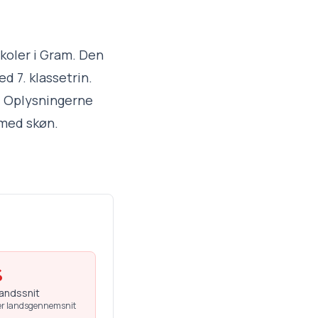
skoler i Gram. Den
d 7. klassetrin.
e. Oplysningerne
 med skøn.
%
landssnit
r landsgennemsnit