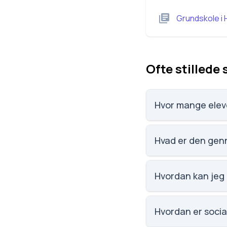
Grundskole
i
Ofte stillede
Hvor mange eleve
Fole Friskole har 84
Hvad er den genn
Karaktergennemsnitt
Hvordan kan jeg 
Email: leder@folefr
Skoleleder: Anita B
Hvordan er social