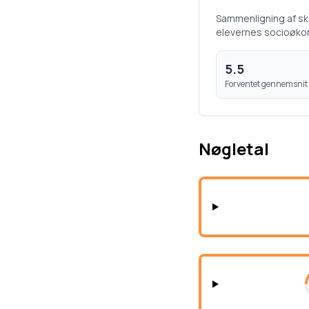
Sammenligning af s
elevernes socioøko
5.5
Forventet gennemsnit
Nøgletal