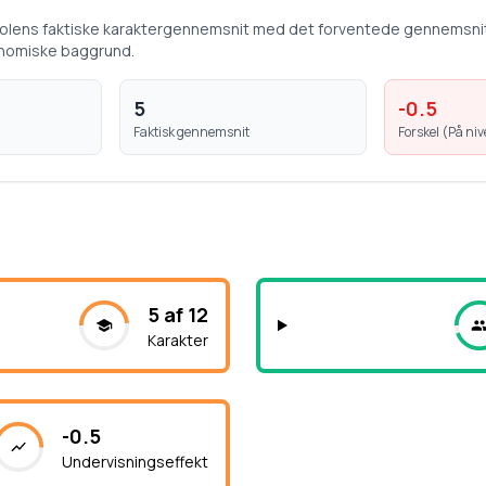
kolens faktiske karaktergennemsnit med det forventede gennemsni
nomiske baggrund.
5
-0.5
Faktisk gennemsnit
Forskel (
På ni
5 af 12
Karakter
-0.5
Undervisningseffekt