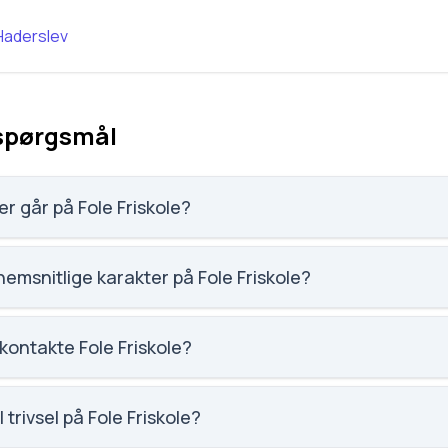
Haderslev
 spørgsmål
r går på Fole Friskole?
 elever, hvilket gør den til nummer 1946 ud af 3143 skoler.
emsnitlige karakter på Fole Friskole?
et på Fole Friskole er 5, nummer 1486 ud af 3143 skoler.
kontakte Fole Friskole?
iskole.dk. Telefon: 7482 2932. Adresse: Fole Friskole Folevej 2
isgaard.
 trivsel på Fole Friskole?