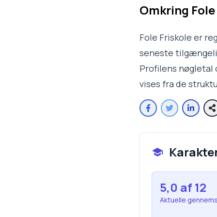
Omkring
Fole
Fole Friskole er re
seneste tilgængelig
Profilens nøgletal
vises fra de struk
Karakte
5,0
af 12
Aktuelle gennems