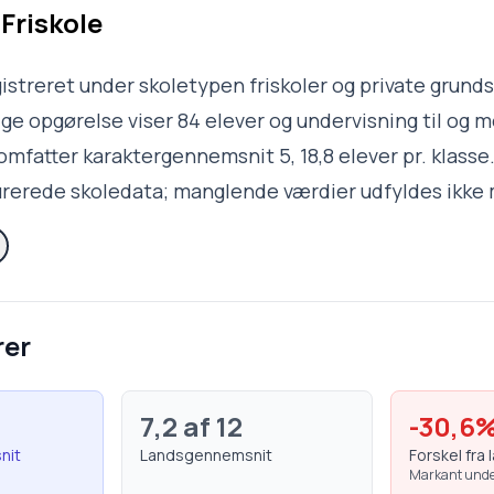
 Friskole
gistreret under skoletypen friskoler og private grund
e opgørelse viser 84 elever og undervisning til og me
 omfatter karaktergennemsnit 5, 18,8 elever pr. klass
turerede skoledata; manglende værdier udfyldes ikke
rer
7,2
af 12
-30,6
nit
Landsgennemsnit
Forskel fra 
Markant unde