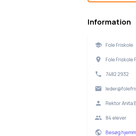
Information
Fole Friskole
Fole Friskole 
7482 2932
leder@folefri
Rektor
Anita 
84
elever
Besøg hjemm