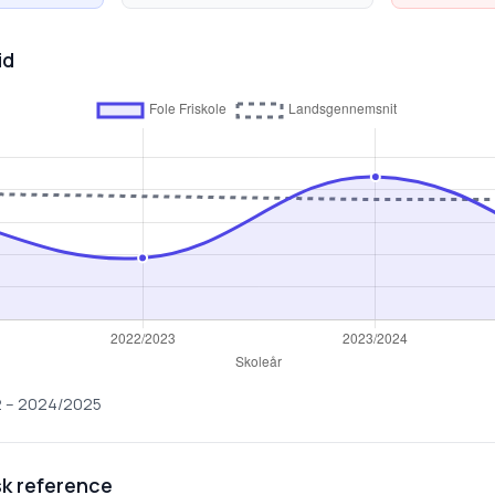
id
2
–
2024/2025
k reference