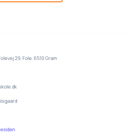
Folevej 29, Fole, 6510 Gram
skole.dk
Bisgaard
esiden