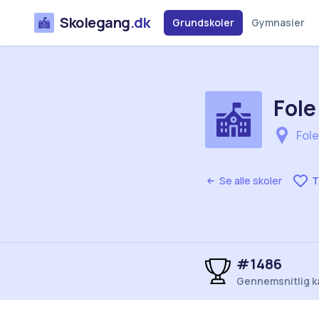
Skolegang
.dk
Grundskoler
Gymnasier
Fole
Fole
Se alle skoler
T
#1486
Gennemsnitlig k