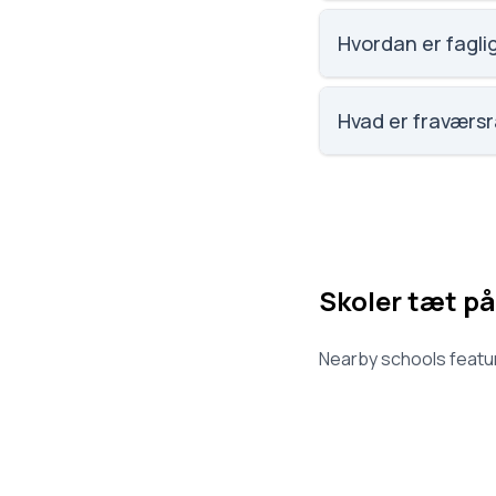
Vi har ikke data om s
Hvordan er faglig
Vi har ikke data om f
Hvad er fraværsr
Vi har ikke data om 
Skoler tæt på
Nearby schools featur