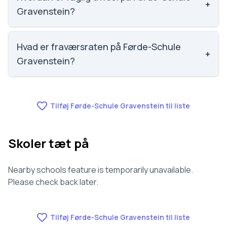
+
Gravenstein?
Vi har ikke data om faglig trivsel for Førde-Schule
Gravenstein.
Hvad er fraværsraten på Førde-Schule
+
Gravenstein?
Vi har ikke data om fravær for Førde-Schule
Gravenstein.
Tilføj Førde-Schule Gravenstein til liste
Skoler tæt på
Nearby schools feature is temporarily unavailable.
Please check back later.
Tilføj Førde-Schule Gravenstein til liste