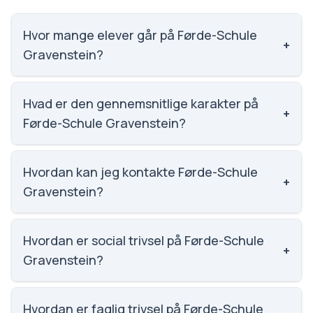
Hvor mange elever går på Førde-Schule
+
Gravenstein?
Førde-Schule Gravenstein har 192 elever, hvilket gør
den til nummer 1255 ud af 3143 skoler.
Hvad er den gennemsnitlige karakter på
+
Førde-Schule Gravenstein?
Vi har ikke data om karaktergennemsnittet for
Førde-Schule Gravenstein.
Hvordan kan jeg kontakte Førde-Schule
+
Gravenstein?
Email: Foerde.schule@f-s-g.dk. Telefon: 7465 1935.
Adresse: Førde-Schule Gravenstein Bomhusvej 4,
Hvordan er social trivsel på Førde-Schule
+
6300 Gråsten. Skoleleder: Niels Westergaard.
Gravenstein?
Vi har ikke data om social trivsel for Førde-Schule
Gravenstein.
Hvordan er faglig trivsel på Førde-Schule