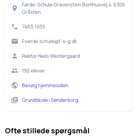
Førde-Schule Gravenstein Bomhusvej 4, 6300
Gråsten
7465 1935
Foerde.schule@f-s-g.dk
Rektor
Niels Westergaard
192
elever
Besøg hjemmesiden
Grundskole
i
Sønderborg
Ofte stillede spørgsmål