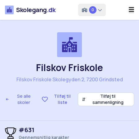
Skolegang
.dk
0
Filskov Friskole
Filskov Friskole Skolegyden 2, 7200 Grindsted
Se alle
Tilføj til
Tilføj til
⇵
skoler
liste
sammenligning
#631
Gennemsnitlig karakter