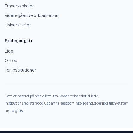
Erhvervsskoler
Videregående uddannelser
Universiteter
Skolegang.dk
Blog
Om os
For institutioner
Data er baseret på officielle tal fra Uddannelsesstatistik.dk,
Institutionsregisteret og Uddannelseszoom. Skolegang.dk er ikke tilknyttet en
myndighed.