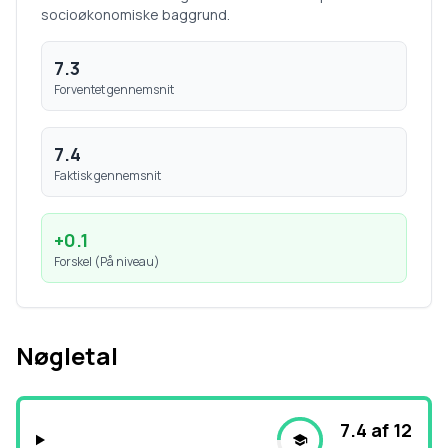
socioøkonomiske baggrund.
7.3
Forventet gennemsnit
7.4
Faktisk gennemsnit
+
0.1
Forskel (
På niveau
)
Nøgletal
7.4 af 12