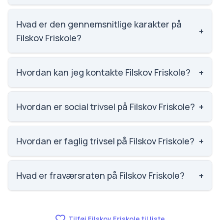
Filskov Friskole har 136 elever, hvilket gør den til
nummer 1542 ud af 3143 skoler.
Hvad er den gennemsnitlige karakter på
+
Filskov Friskole?
Karaktergennemsnittet på Filskov Friskole er 7.4,
nummer 631 ud af 3143 skoler.
Hvordan kan jeg kontakte Filskov Friskole?
+
Email: kontakt@filskovfriskole.dk. Telefon: 7534
8083. Adresse: Filskov Friskole Skolegyden 2, 7200
Hvordan er social trivsel på Filskov Friskole?
+
Grindsted. Skoleleder: Diana Bjørslev Hansen,
Vi har ikke data om social trivsel for Filskov Friskole.
konst..
Hvordan er faglig trivsel på Filskov Friskole?
+
Vi har ikke data om faglig trivsel for Filskov Friskole.
Hvad er fraværsraten på Filskov Friskole?
+
Vi har ikke data om fravær for Filskov Friskole.
Tilføj Filskov Friskole til liste