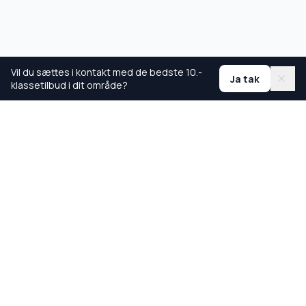
Vil du sættes i kontakt med de bedste 10.-
Ja tak
klassetilbud i dit område?
Ranglister
Bedste skoler