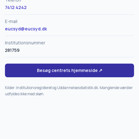
7412 4242
E-mail
eucsyd@eucsyd.dk
Institutionsnummer
281759
Besøg centrets hjemmeside ↗
Kilder: Institutionsregisteret og Uddannelsesstatistik.dk. Manglende værdier
udfyldes ikke med skøn.