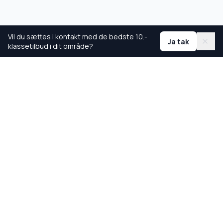
Vil du sættes i kontakt med de bedste 10.-
Ja tak
klassetilbud i dit område?
Ranglister
Bedste skoler
Bedste gymnasier