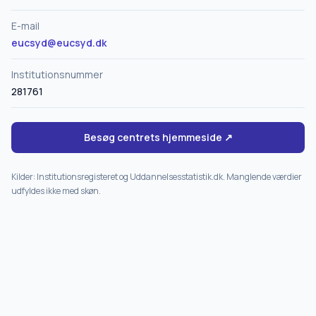
E-mail
eucsyd@eucsyd.dk
Institutionsnummer
281761
Besøg centrets hjemmeside ↗
Kilder: Institutionsregisteret og Uddannelsesstatistik.dk. Manglende værdier
udfyldes ikke med skøn.