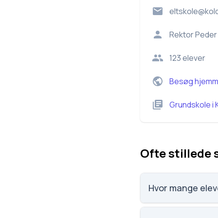
eltskole@kold
Rektor
Peder
123
elever
Besøg hjemm
Grundskole
i
Ofte stillede
Hvor mange elev
Eltang Skole og Bør