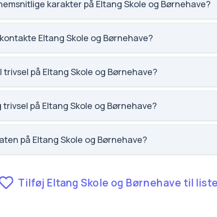
emsnitlige karakter på Eltang Skole og Børnehave?
 karaktergennemsnittet for Eltang Skole og Børnehave.
 kontakte Eltang Skole og Børnehave?
ding.dk. Telefon: 7979 7850. Adresse: Eltang Skole og Børneha
leder: Peder Ottosen.
l trivsel på Eltang Skole og Børnehave?
ltang Skole og Børnehave er 3.9 ud af 5, nummer 685 ud af 3143
es egne besvarelser.
g trivsel på Eltang Skole og Børnehave?
ltang Skole og Børnehave er 3.5 ud af 5, nummer 884 ud af 3143 
es egne besvarelser.
raten på Eltang Skole og Børnehave?
Skole og Børnehave er 9.2, nummer 1147 ud af 3143 skoler.
Tilføj Eltang Skole og Børnehave til list