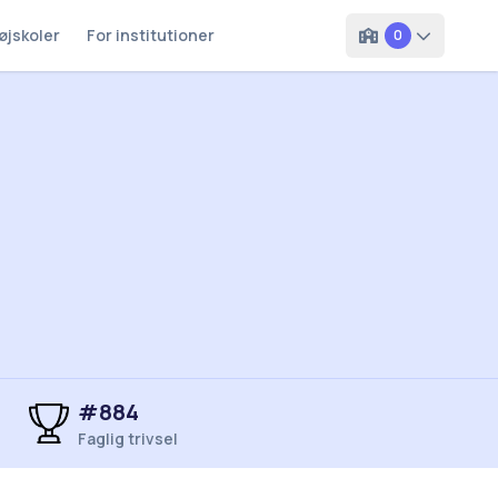
øjskoler
For institutioner
0
#884
Faglig trivsel