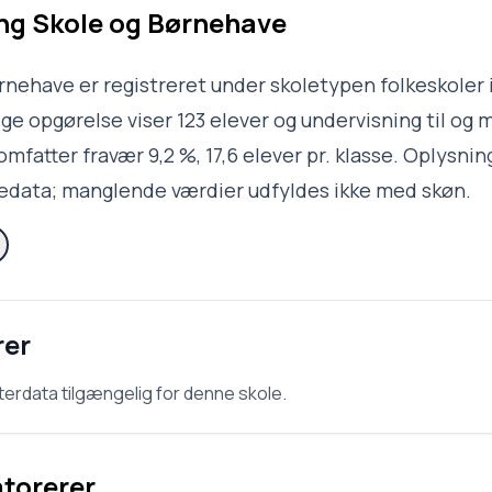
ng Skole og Børnehave
rnehave er registreret under skoletypen folkeskoler 
e opgørelse viser 123 elever og undervisning til og m
omfatter fravær 9,2 %, 17,6 elever pr. klasse. Oplysnin
ledata; manglende værdier udfyldes ikke med skøn.
rer
terdata tilgængelig for denne skole.
atorerer