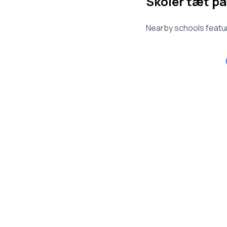
Skoler tæt på
Nearby schools featur