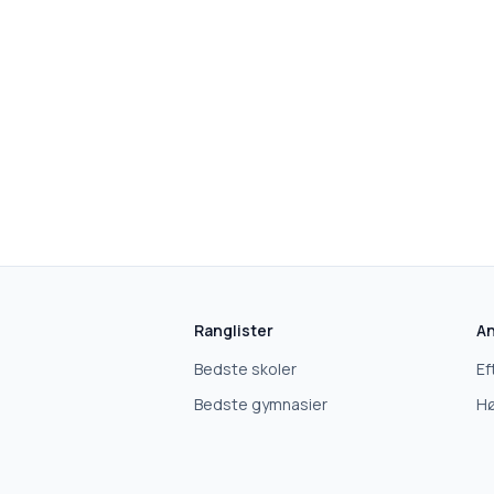
skolegang.dk
1 AF 5
Hvad leder du efter?
Vi bruger dit valg til at stille de rigtige spørgsmål.
Ranglister
An
Bedste skoler
Ef
Grundskole
Bedste gymnasier
Hø
Efterskole