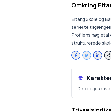
Omkring
Elta
Eltang Skole og Bø
seneste tilgængelig
Profilens nøgletal 
strukturerede sko
Karakte
Der er ingen karak
Trivselsindik