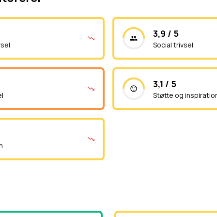
3,9 / 5
vsel
Social trivsel
3,1 / 5
el
Støtte og inspiratio
n