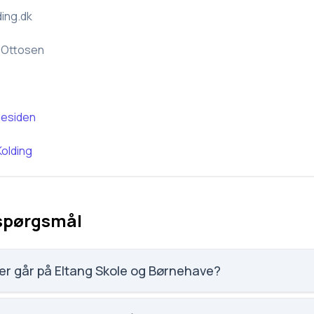
ing.dk
 Ottosen
esiden
Kolding
 spørgsmål
er går på Eltang Skole og Børnehave?
nehave har 123 elever, hvilket gør den til nummer 1634 ud af 31