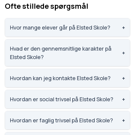
Ofte stillede spørgsmål
Hvor mange elever går på Elsted Skole?
+
Elsted Skole har 792 elever, hvilket gør den til
nummer 109 ud af 3143 skoler.
Hvad er den gennemsnitlige karakter på
+
Elsted Skole?
Karaktergennemsnittet på Elsted Skole er 8,
nummer 324 ud af 3143 skoler.
Hvordan kan jeg kontakte Elsted Skole?
+
Email: els@mbu.aarhus.dk. Telefon: 8713 8787.
Adresse: Elsted Skole Elsted Skolevej 6, 8520
Hvordan er social trivsel på Elsted Skole?
+
Lystrup. Skoleleder: Kristian Spang.
Social trivsel på Elsted Skole er 4 ud af 5, nummer
346 ud af 3143 skoler. Scoren er baseret på
Hvordan er faglig trivsel på Elsted Skole?
+
elevernes egne besvarelser.
Faglig trivsel på Elsted Skole er 3.6 ud af 5, nummer