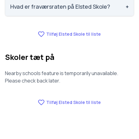
443 ud af 3143 skoler. Scoren er baseret på
Hvad er fraværsraten på Elsted Skole?
+
elevernes egne besvarelser.
Fraværet på Elsted Skole er 6.4, nummer 353 ud af
3143 skoler.
Tilføj Elsted Skole til liste
Skoler tæt på
Nearby schools feature is temporarily unavailable.
Please check back later.
Tilføj Elsted Skole til liste