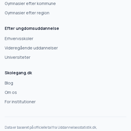
Gymnasier efter kommune
Gymnasier efter region
Næste
Efter ungdomsuddannelse
Deles kun med skoler, der matcher det, du søger.
Erhvervsskoler
Nej tak
Videregående uddannelser
Universiteter
Skolegang.dk
Blog
Om os
For institutioner
Data er baseret på officielle tal fra Uddannelsesstatistik.dk,