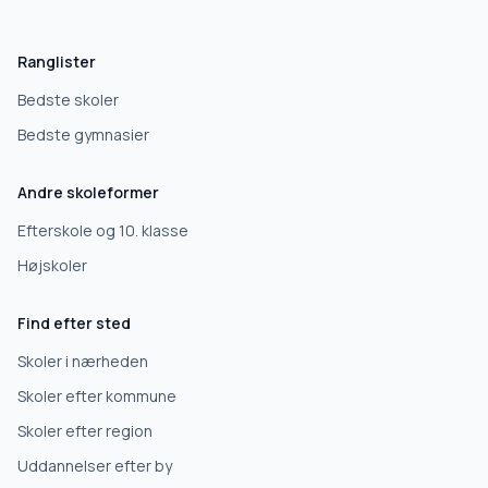
Hvad leder du efter?
Vi bruger dit valg til at stille de rigtige spørgsmål.
Ranglister
Grundskole
Bedste skoler
Bedste gymnasier
Efterskole
Andre skoleformer
10. klasse
Efterskole og 10. klasse
Højskoler
Gymnasium
Find efter sted
Erhvervsuddannelse
Skoler i nærheden
Skoler efter kommune
Højskole
Skoler efter region
Uddannelser efter by
Videregående uddannelse