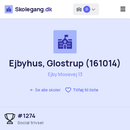
Skolegang
.dk
0
Ejbyhus, Glostrup (161014)
Ejby Mosevej 13
Se alle skoler
Tilføj til liste
#1274
Social trivsel