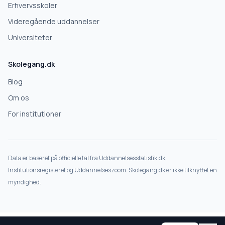
Erhvervsskoler
Videregående uddannelser
Universiteter
Skolegang.dk
Blog
Om os
For institutioner
Data er baseret på officielle tal fra Uddannelsesstatistik.dk,
Institutionsregisteret og Uddannelseszoom. Skolegang.dk er ikke tilknyttet en
myndighed.