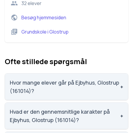
32
elever
Besøg hjemmesiden
Grundskole
i
Glostrup
Ofte stillede spørgsmål
Hvor mange elever går på Ejbyhus, Glostrup
+
(161014)?
Ejbyhus, Glostrup (161014) har 32 elever, hvilket gør
den til nummer 2356 ud af 3143 skoler.
Hvad er den gennemsnitlige karakter på
+
Ejbyhus, Glostrup (161014)?
Vi har ikke data om karaktergennemsnittet for