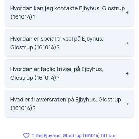
Ejbyhus, Glostrup (161014).
Hvordan kan jeg kontakte Ejbyhus, Glostrup
+
(161014)?
Email: ejbyhus@glostrup.dk. Telefon: 4346 8546.
Adresse: Ejby Mosevej 13. Skoleleder: Hanne
Hvordan er social trivsel på Ejbyhus,
+
Faurschou.
Glostrup (161014)?
Social trivsel på Ejbyhus, Glostrup (161014) er 3.8 ud
af 5, nummer 1274 ud af 3143 skoler. Scoren er
Hvordan er faglig trivsel på Ejbyhus,
+
baseret på elevernes egne besvarelser.
Glostrup (161014)?
Faglig trivsel på Ejbyhus, Glostrup (161014) er 3.4 ud
af 5, nummer 1333 ud af 3143 skoler. Scoren er
Hvad er fraværsraten på Ejbyhus, Glostrup
+
baseret på elevernes egne besvarelser.
(161014)?
Vi har ikke data om fravær for Ejbyhus, Glostrup
(161014).
Tilføj Ejbyhus, Glostrup (161014) til liste