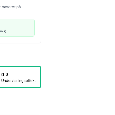
t baseret på
veau
)
0.3
Undervisningseffekt