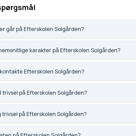
 spørgsmål
r går på Efterskolen Solgården?
n har 87 elever, hvilket gør den til nummer 1925 ud af 3143 sk
emsnitlige karakter på Efterskolen Solgården?
tet på Efterskolen Solgården er 8.2, nummer 242 ud af 3143 s
 kontakte Efterskolen Solgården?
gaarden.dk. Telefon: 9737 1151. Adresse: Vardevej 68. Skolel
l trivsel på Efterskolen Solgården?
social trivsel for Efterskolen Solgården.
 trivsel på Efterskolen Solgården?
faglig trivsel for Efterskolen Solgården.
aten på Efterskolen Solgården?