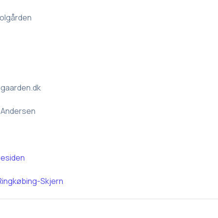
Solgården
lgaarden.dk
 Andersen
esiden
Ringkøbing-Skjern