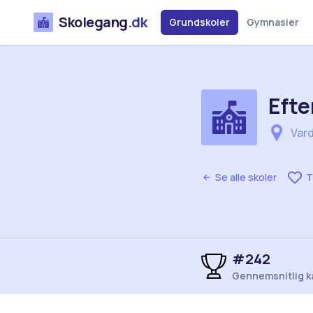
Skolegang
.dk
Grundskoler
Gymnasier
Efte
Var
Se alle skoler
T
#242
Gennemsnitlig k