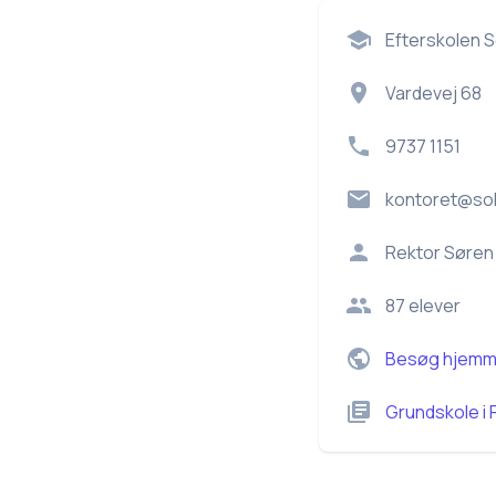
Efterskolen 
Vardevej 68
9737 1151
kontoret@so
Rektor
Søren
87
elever
Besøg hjemm
Grundskole
i