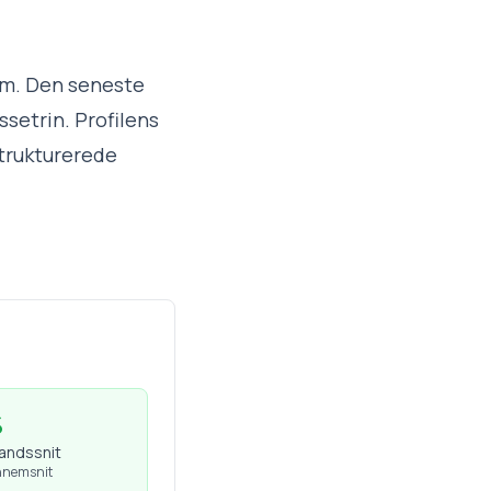
arm. Den seneste
ssetrin. Profilens
strukturerede
%
landssnit
nnemsnit