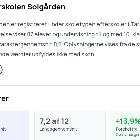
rskolen Solgården
den er registreret under skoletypen efterskoler i T
lse viser 87 elever og undervisning til og med 10. kla
karaktergennemsnit 8,2. Oplysningerne vises fra de 
nde værdier udfyldes ikke med skøn.
rer
7,2
af 12
+
13,9
nit
Landsgennemsnit
Forskel fra 
Over landsge