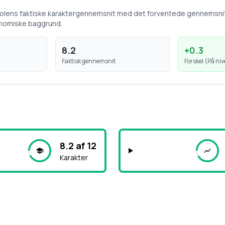
kolens faktiske karaktergennemsnit med det forventede gennemsni
nomiske baggrund.
8.2
+
0.3
Faktisk gennemsnit
Forskel (
På ni
8.2 af 12
Karakter