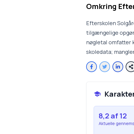
Omkring
Efte
Efterskolen Solgår
tilgængelige opgøre
nøgletal omfatter 
skoledata; mangle
Karakte
8,2
af 12
Aktuelle gennems