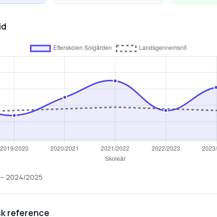
id
–
2024/2025
k reference