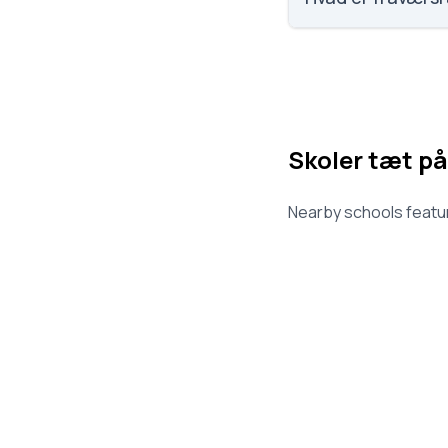
Vi har ikke data om
Skoler tæt på
Nearby schools featur