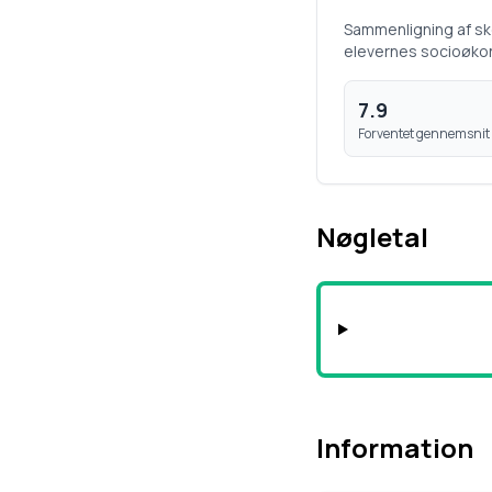
Sammenligning af s
elevernes socioøko
7.9
Forventet gennemsnit
Nøgletal
Information