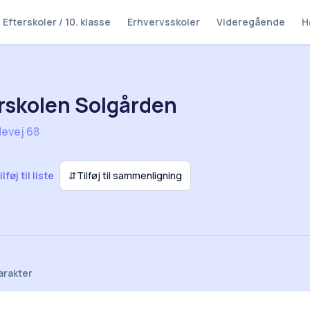
Efterskoler / 10. klasse
Erhvervsskoler
Videregående
H
rskolen Solgården
devej 68
ilføj til liste
⇵
Tilføj til sammenligning
arakter