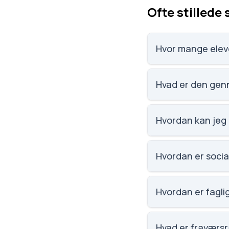
Ofte stillede
Hvor mange eleve
Efterskolen Solgårde
Hvad er den genn
Karaktergennemsnit
Hvordan kan jeg
Email: kontoret@sol
Andersen.
Hvordan er socia
Vi har ikke data om 
Hvordan er faglig
Vi har ikke data om 
Hvad er fraværsr