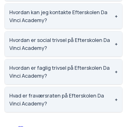
Vi har ikke data om karaktergennemsnittet for
Efterskolen Da Vinci Academy.
Hvordan kan jeg kontakte Efterskolen Da
+
Vinci Academy?
Email: info@davinciacademy.dk. Telefon: 9340 4070.
Adresse: Løgstørvej 170. Skoleleder: Arnfinn
Hvordan er social trivsel på Efterskolen Da
+
Rismoen.
Vinci Academy?
Vi har ikke data om social trivsel for Efterskolen Da
Vinci Academy.
Hvordan er faglig trivsel på Efterskolen Da
+
Vinci Academy?
Vi har ikke data om faglig trivsel for Efterskolen Da
Vinci Academy.
Hvad er fraværsraten på Efterskolen Da
+
Vinci Academy?
Vi har ikke data om fravær for Efterskolen Da Vinci
Academy.