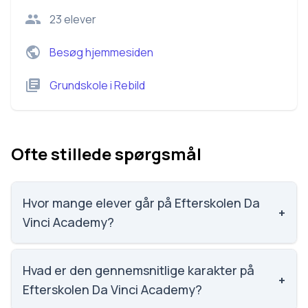
23
elever
Besøg hjemmesiden
Grundskole
i
Rebild
Ofte stillede spørgsmål
Hvor mange elever går på Efterskolen Da
+
Vinci Academy?
Efterskolen Da Vinci Academy har 23 elever, hvilket
gør den til nummer 2422 ud af 3143 skoler.
Hvad er den gennemsnitlige karakter på
+
Efterskolen Da Vinci Academy?