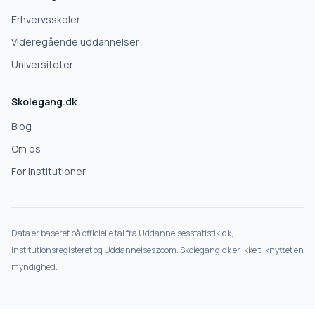
Erhvervsskoler
Videregående uddannelser
Universiteter
Skolegang.dk
Blog
Om os
For institutioner
Data er baseret på officielle tal fra Uddannelsesstatistik.dk,
Institutionsregisteret og Uddannelseszoom. Skolegang.dk er ikke tilknyttet en
myndighed.