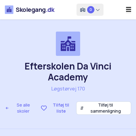
Skolegang
.dk
0
Efterskolen Da Vinci
Academy
Løgstørvej 170
Se alle
Tilføj til
Tilføj til
⇵
skoler
liste
sammenligning