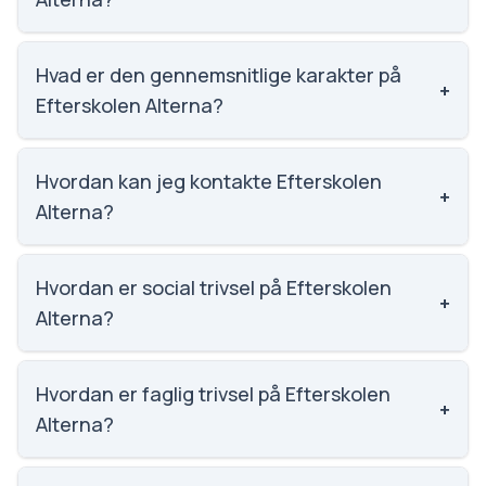
Efterskolen Alterna har 56 elever, hvilket gør den til
nummer 2166 ud af 3143 skoler.
Hvad er den gennemsnitlige karakter på
+
Efterskolen Alterna?
Karaktergennemsnittet på Efterskolen Alterna er
7.9, nummer 376 ud af 3143 skoler.
Hvordan kan jeg kontakte Efterskolen
+
Alterna?
Email: mail@alterna.nu. Telefon: 2578 4044.
Adresse: Milnersvej 44. Skoleleder: Martin
Hvordan er social trivsel på Efterskolen
+
Lysgaard.
Alterna?
Vi har ikke data om social trivsel for Efterskolen
Alterna.
Hvordan er faglig trivsel på Efterskolen
+
Alterna?
Vi har ikke data om faglig trivsel for Efterskolen