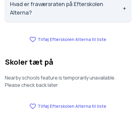
Alterna.
Hvad er fraværsraten på Efterskolen
+
Alterna?
Vi har ikke data om fravær for Efterskolen Alterna.
Tilføj Efterskolen Alterna til liste
Skoler tæt på
Nearby schools feature is temporarily unavailable.
Please check back later.
Tilføj Efterskolen Alterna til liste