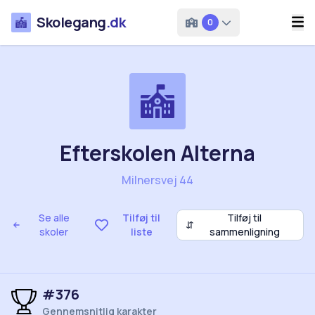
Skolegang
.dk
0
Efterskolen Alterna
Milnersvej 44
Se alle
Tilføj til
Tilføj til
⇵
skoler
liste
sammenligning
#376
Gennemsnitlig karakter