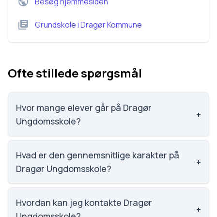
Besøg hjemmesiden
Grundskole
i
Dragør Kommune
Ofte stillede spørgsmål
Hvor mange elever går på Dragør
+
Ungdomsskole?
Vi har ikke data om elevtallet på Dragør
Ungdomsskole.
Hvad er den gennemsnitlige karakter på
+
Dragør Ungdomsskole?
Vi har ikke data om karaktergennemsnittet for
Dragør Ungdomsskole.
Hvordan kan jeg kontakte Dragør
+
Ungdomsskole?