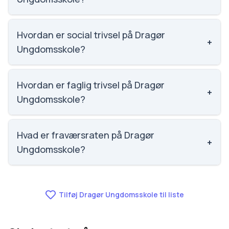
Email: ungdomsskolen@dragoer.dk. Telefon: 2964
5208. Adresse: Kirkevej 8. Skoleleder: Christoffer
Hvordan er social trivsel på Dragør
+
Søe.
Ungdomsskole?
Vi har ikke data om social trivsel for Dragør
Ungdomsskole.
Hvordan er faglig trivsel på Dragør
+
Ungdomsskole?
Vi har ikke data om faglig trivsel for Dragør
Ungdomsskole.
Hvad er fraværsraten på Dragør
+
Ungdomsskole?
Vi har ikke data om fravær for Dragør
Ungdomsskole.
Tilføj Dragør Ungdomsskole til liste