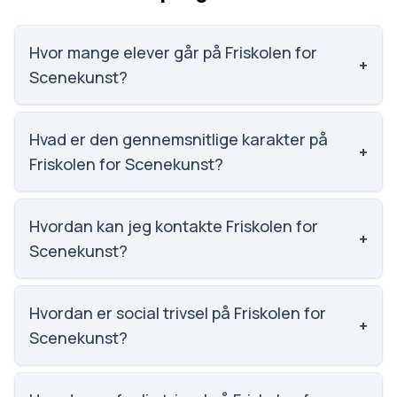
Hvor mange elever går på Friskolen for
+
Scenekunst?
Friskolen for Scenekunst har 98 elever, hvilket gør
den til nummer 1827 ud af 3143 skoler.
Hvad er den gennemsnitlige karakter på
+
Friskolen for Scenekunst?
Karaktergennemsnittet på Friskolen for Scenekunst
er 8.2, nummer 247 ud af 3143 skoler.
Hvordan kan jeg kontakte Friskolen for
+
Scenekunst?
Email: post@kglteater-odense.dk. Telefon: 6312
3212. Adresse: Det Kongelige Teater Balletskolen
Hvordan er social trivsel på Friskolen for
+
Odense Jernbanegade 20, 5000 Odense C.
Scenekunst?
Skoleleder: Inge Fjord.
Vi har ikke data om social trivsel for Friskolen for
Scenekunst.