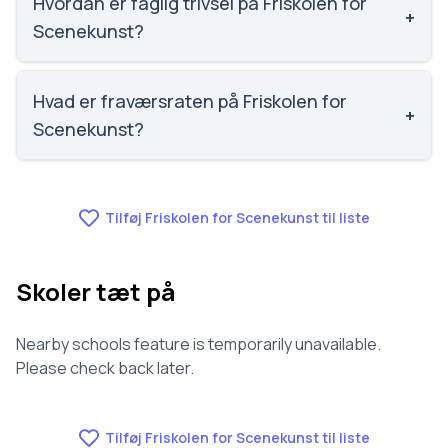
Hvordan er faglig trivsel på Friskolen for
+
Scenekunst?
Vi har ikke data om faglig trivsel for Friskolen for
Scenekunst.
Hvad er fraværsraten på Friskolen for
+
Scenekunst?
Vi har ikke data om fravær for Friskolen for
Scenekunst.
Tilføj Friskolen for Scenekunst til liste
Skoler tæt på
Nearby schools feature is temporarily unavailable.
Please check back later.
Tilføj Friskolen for Scenekunst til liste