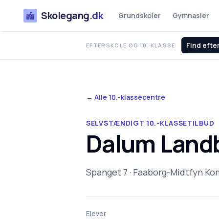
Skolegang
.dk
Grundskoler
Gymnasier
Find efte
EFTERSKOLE OG 10. KLASSE
← Alle 10.-klassecentre
SELVSTÆNDIGT 10.-KLASSETILBUD
Dalum Landb
Spanget 7 · Faaborg-Midtfyn K
Elever