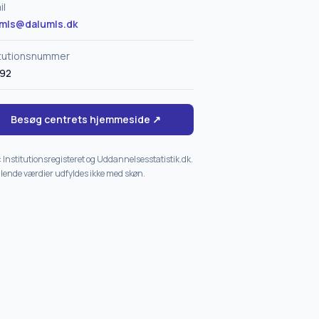
il
mls@dalumls.dk
itutionsnummer
92
Besøg centrets hjemmeside ↗
: Institutionsregisteret og Uddannelsesstatistik.dk.
ende værdier udfyldes ikke med skøn.