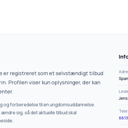
Inf
Adr
e
er registreret som et selvstændigt tilbud
Span
in. Profilen viser kun oplysninger, der kan
enter.
Lede
Jens
aring og forberedelse til en ungdomsuddannelse.
Tele
ændre sig, så det aktuelle tilbud skal
6613
meside.