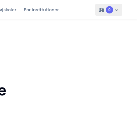
øjskoler
For institutioner
0
e