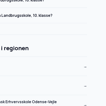
dbrugsskole, 10. klasse?
m Landbrugsskole, 10. klasse?
 i regionen
→
→
nsk Erhvervsskole Odense-Vejle
→