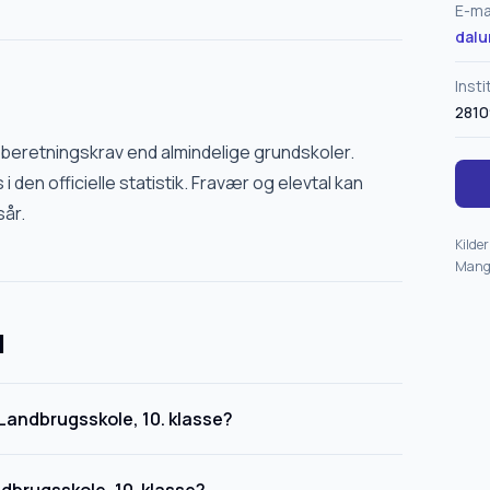
E-ma
dalu
Inst
2810
dberetningskrav end almindelige grundskoler.
 i den officielle statistik. Fravær og elevtal kan
sår.
Kilder
Mangl
l
Landbrugsskole, 10. klasse?