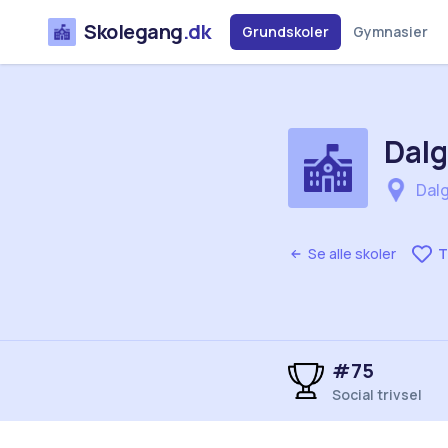
Skolegang
.dk
Grundskoler
Gymnasier
Dalg
Dalg
Se alle skoler
T
#75
Social trivsel