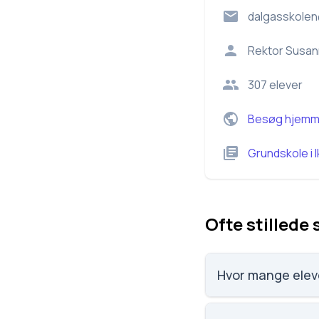
dalgasskolen
Rektor
Susan
307
elever
Besøg hjemm
Grundskole
i
Ofte stillede
Hvor mange elev
Dalgasskolen har 307