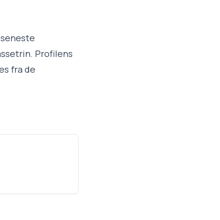
n seneste
ssetrin. Profilens
es fra de