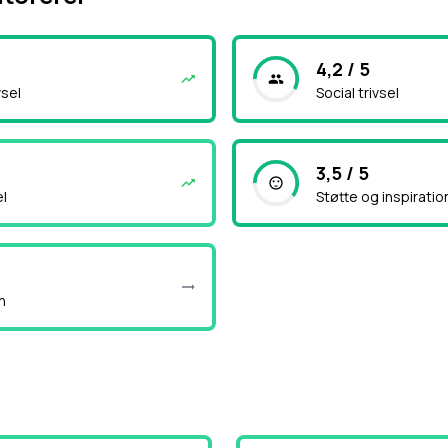
4,2 / 5
vsel
Social trivsel
3,5 / 5
el
Støtte og inspiratio
n