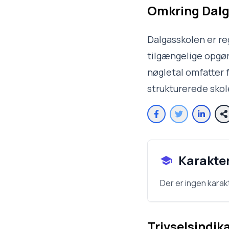
Omkring
Dalg
Dalgasskolen er re
tilgængelige opgøre
nøgletal omfatter f
strukturerede sko
Karakte
Der er ingen karak
Trivselsindik