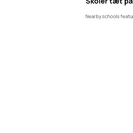
Skoler tæt på
Nearby schools featur