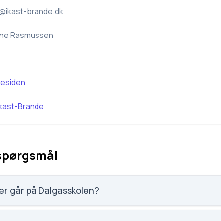
@ikast-brande.dk
ne Rasmussen
esiden
Ikast-Brande
 spørgsmål
er går på Dalgasskolen?
 elever, hvilket gør den til nummer 911 ud af 3143 skoler.