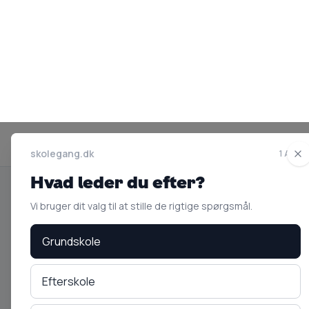
skolegang.dk
1 AF 5
Hvad leder du efter?
Vi bruger dit valg til at stille de rigtige spørgsmål.
Ranglister
An
Bedste skoler
Ef
Grundskole
Bedste gymnasier
Hø
Efterskole