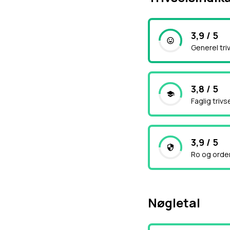
3,9 / 5
Generel tri
3,8 / 5
Faglig trivs
3,9 / 5
Ro og orde
Nøgletal