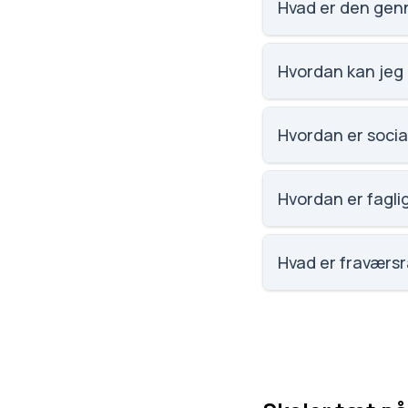
Hvad er den genn
Vi har ikke data om
Hvordan kan jeg
Email: dalgasskole
Brande. Skolelede
Hvordan er socia
Social trivsel på D
elevernes egne bes
Hvordan er faglig
Faglig trivsel på D
elevernes egne bes
Hvad er fraværs
Fraværet på Dalgass