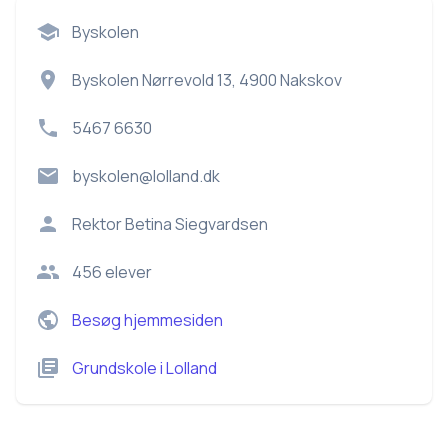
Byskolen
Byskolen Nørrevold 13, 4900 Nakskov
5467 6630
byskolen@lolland.dk
Rektor
Betina Siegvardsen
456
elever
Besøg hjemmesiden
Grundskole
i
Lolland