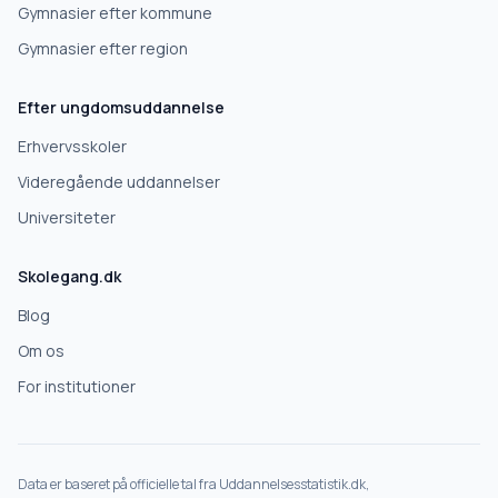
Gymnasier efter kommune
Gymnasier efter region
Næste
Efter ungdomsuddannelse
Deles kun med skoler, der matcher det, du søger.
Erhvervsskoler
Nej tak
Videregående uddannelser
Universiteter
Skolegang.dk
Blog
Om os
For institutioner
Data er baseret på officielle tal fra Uddannelsesstatistik.dk,