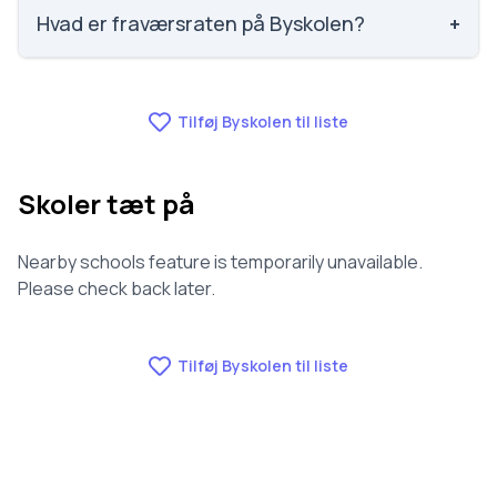
ud af 3143 skoler. Scoren er baseret på elevernes
Hvad er fraværsraten på Byskolen?
+
egne besvarelser.
Fraværet på Byskolen er 11.2, nummer 1300 ud af
3143 skoler.
Tilføj Byskolen til liste
Skoler tæt på
Nearby schools feature is temporarily unavailable.
Please check back later.
Tilføj Byskolen til liste