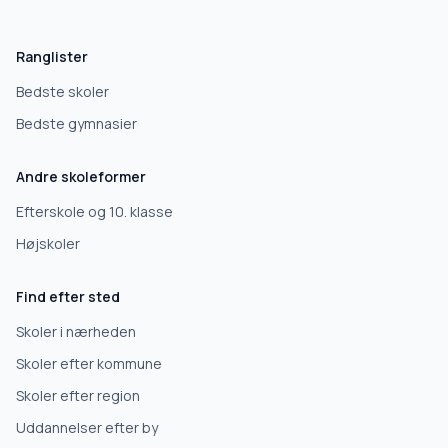
Hvad leder du efter?
Vi bruger dit valg til at stille de rigtige spørgsmål.
Ranglister
Grundskole
Bedste skoler
Bedste gymnasier
Efterskole
Andre skoleformer
10. klasse
Efterskole og 10. klasse
Højskoler
Gymnasium
Find efter sted
Erhvervsuddannelse
Skoler i nærheden
Skoler efter kommune
Højskole
Skoler efter region
Uddannelser efter by
Videregående uddannelse