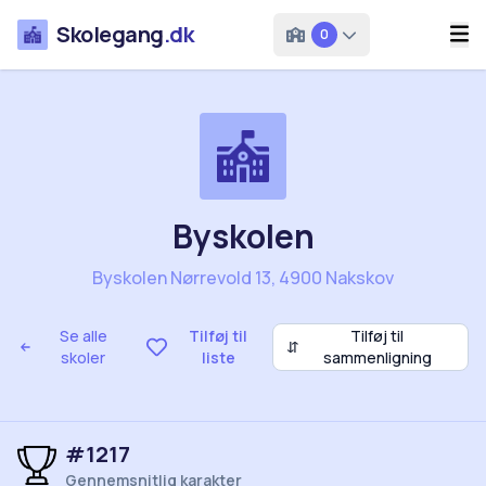
Skolegang
.dk
0
Byskolen
Byskolen Nørrevold 13, 4900 Nakskov
Se alle
Tilføj til
Tilføj til
⇵
skoler
liste
sammenligning
#1217
Gennemsnitlig karakter