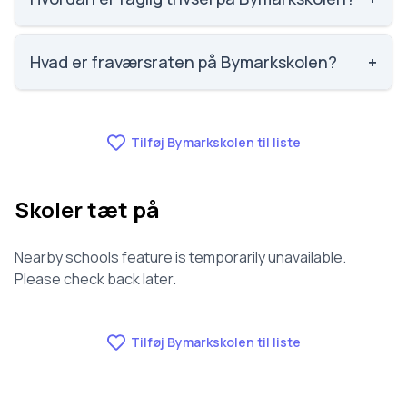
elevernes egne besvarelser.
Faglig trivsel på Bymarkskolen er 3.5 ud af 5,
nummer 861 ud af 3143 skoler. Scoren er baseret på
Hvad er fraværsraten på Bymarkskolen?
+
elevernes egne besvarelser.
Fraværet på Bymarkskolen er 6.6, nummer 407 ud af
3143 skoler.
Tilføj Bymarkskolen til liste
Skoler tæt på
Nearby schools feature is temporarily unavailable.
Please check back later.
Tilføj Bymarkskolen til liste