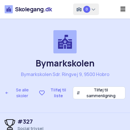
Skolegang
.dk
0
Bymarkskolen
Bymarkskolen Sdr. Ringvej 9, 9500 Hobro
Se alle
Tilføj til
Tilføj til
⇵
skoler
liste
sammenligning
#327
Social trivsel