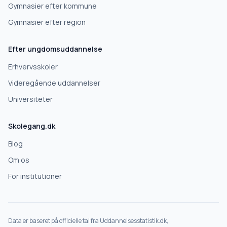
Gymnasier efter kommune
Gymnasier efter region
Næste
Efter ungdomsuddannelse
Deles kun med skoler, der matcher det, du søger.
Erhvervsskoler
Nej tak
Videregående uddannelser
Universiteter
Skolegang.dk
Blog
Om os
For institutioner
Data er baseret på officielle tal fra Uddannelsesstatistik.dk,