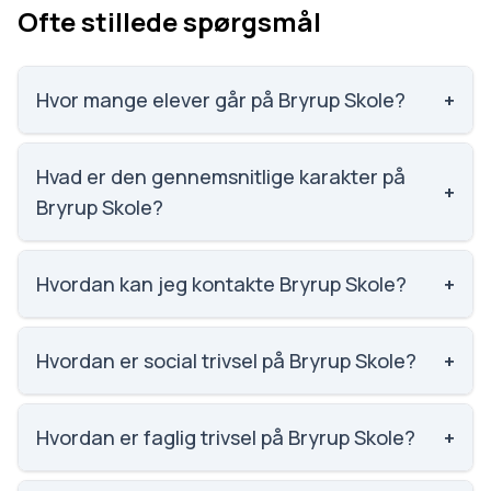
Ofte stillede spørgsmål
Hvor mange elever går på Bryrup Skole?
+
Bryrup Skole har 263 elever, hvilket gør den til
nummer 1011 ud af 3143 skoler.
Hvad er den gennemsnitlige karakter på
+
Bryrup Skole?
Karaktergennemsnittet på Bryrup Skole er 6.9,
nummer 1002 ud af 3143 skoler.
Hvordan kan jeg kontakte Bryrup Skole?
+
Email: bryrup.skole@silkeborg.dk. Telefon: 8970
2460. Adresse: Bryrup Skole Skolevej 14, 8654
Hvordan er social trivsel på Bryrup Skole?
+
Bryrup. Skoleleder: Bo Buhl Andersen.
Social trivsel på Bryrup Skole er 3.9 ud af 5, nummer
661 ud af 3143 skoler. Scoren er baseret på
Hvordan er faglig trivsel på Bryrup Skole?
+
elevernes egne besvarelser.
Faglig trivsel på Bryrup Skole er 3.5 ud af 5, nummer