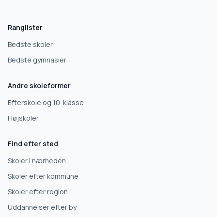
Hvad leder du efter?
Vi bruger dit valg til at stille de rigtige spørgsmål.
Ranglister
Grundskole
Bedste skoler
Bedste gymnasier
Efterskole
Andre skoleformer
10. klasse
Efterskole og 10. klasse
Højskoler
Gymnasium
Find efter sted
Erhvervsuddannelse
Skoler i nærheden
Skoler efter kommune
Højskole
Skoler efter region
Uddannelser efter by
Videregående uddannelse