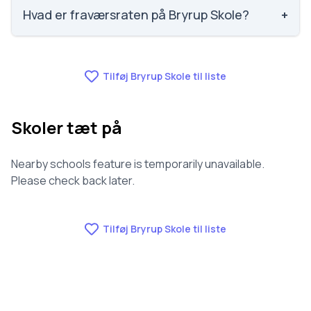
857 ud af 3143 skoler. Scoren er baseret på
Hvad er fraværsraten på Bryrup Skole?
+
elevernes egne besvarelser.
Fraværet på Bryrup Skole er 7.6, nummer 696 ud af
3143 skoler.
Tilføj Bryrup Skole til liste
Skoler tæt på
Nearby schools feature is temporarily unavailable.
Please check back later.
Tilføj Bryrup Skole til liste