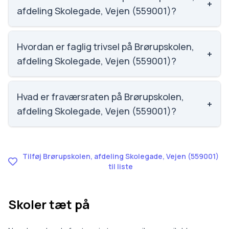
+
Lauridsen.
afdeling Skolegade, Vejen (559001)?
Social trivsel på Brørupskolen, afdeling Skolegade,
Vejen (559001) er 3.8 ud af 5, nummer 1050 ud af
Hvordan er faglig trivsel på Brørupskolen,
+
3143 skoler. Scoren er baseret på elevernes egne
afdeling Skolegade, Vejen (559001)?
besvarelser.
Faglig trivsel på Brørupskolen, afdeling Skolegade,
Vejen (559001) er 3.3 ud af 5, nummer 1369 ud af
Hvad er fraværsraten på Brørupskolen,
+
3143 skoler. Scoren er baseret på elevernes egne
afdeling Skolegade, Vejen (559001)?
besvarelser.
Fraværet på Brørupskolen, afdeling Skolegade,
Vejen (559001) er 8.3, nummer 934 ud af 3143
skoler.
Tilføj Brørupskolen, afdeling Skolegade, Vejen (559001)
til liste
Skoler tæt på