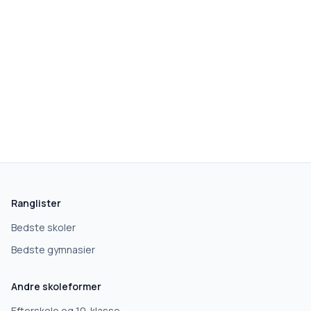
skolegang.dk
1 AF 5
Hvad leder du efter?
Vi bruger dit valg til at stille de rigtige spørgsmål.
Ranglister
Grundskole
Bedste skoler
Bedste gymnasier
Efterskole
Andre skoleformer
10. klasse
Efterskole og 10. klasse