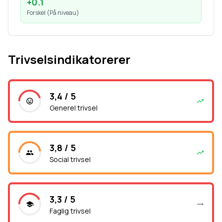
+
0.1
Forskel (
På niveau
)
Trivselsindikatorerer
3,4 / 5
Generel trivsel
3,8 / 5
Social trivsel
3,3 / 5
Faglig trivsel