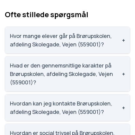
Ofte stillede spørgsmål
Hvor mange elever går på Brørupskolen,
+
afdeling Skolegade, Vejen (559001)?
Brørupskolen, afdeling Skolegade, Vejen (559001)
har 533 elever, hvilket gør den til nummer 455 ud af
Hvad er den gennemsnitlige karakter på
3143 skoler.
Brørupskolen, afdeling Skolegade, Vejen
+
(559001)?
Karaktergennemsnittet på Brørupskolen, afdeling
Skolegade, Vejen (559001) er 7.1, nummer 849 ud af
Hvordan kan jeg kontakte Brørupskolen,
+
3143 skoler.
afdeling Skolegade, Vejen (559001)?
Email: broerupskolen@vejenkom.dk. Telefon: 7696
1266. Adresse: Skolegade 2. Skoleleder: Helle
Hvordan er social trivsel på Brørupskolen,