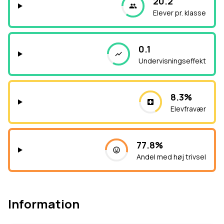
20.2
Elever pr. klasse
0.1
Undervisningseffekt
8.3%
Elevfravær
77.8%
Andel med høj trivsel
Information