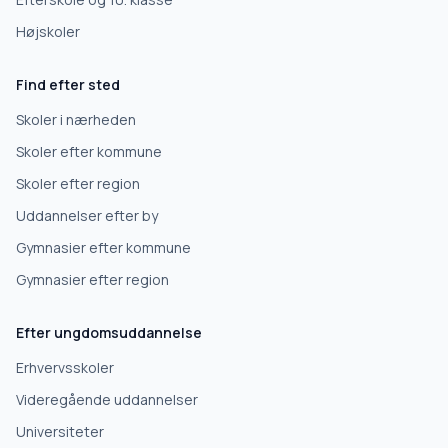
Højskoler
Gymnasium
Find efter sted
Erhvervsuddannelse
Skoler i nærheden
Skoler efter kommune
Højskole
Skoler efter region
Uddannelser efter by
Videregående uddannelse
Gymnasier efter kommune
Gymnasier efter region
Næste
Efter ungdomsuddannelse
Deles kun med skoler, der matcher det, du søger.
Erhvervsskoler
Nej tak
Videregående uddannelser
Universiteter