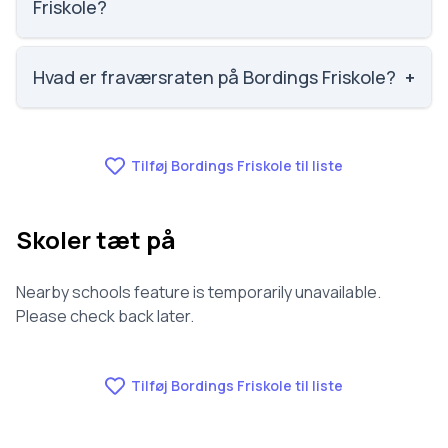
Friskole?
Vi har ikke data om faglig trivsel for Bordings
Friskole.
Hvad er fraværsraten på Bordings Friskole?
+
Vi har ikke data om fravær for Bordings Friskole.
Tilføj Bordings Friskole til liste
Skoler tæt på
Nearby schools feature is temporarily unavailable.
Please check back later.
Tilføj Bordings Friskole til liste