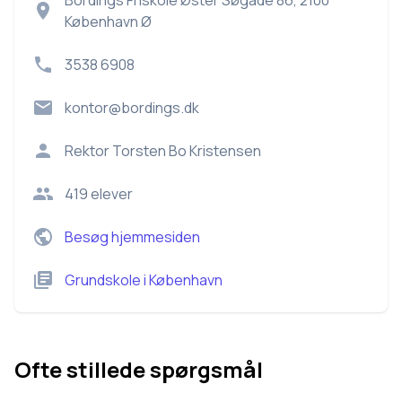
Bordings Friskole Øster Søgade 86, 2100
København Ø
3538 6908
kontor@bordings.dk
Rektor
Torsten Bo Kristensen
419
elever
Besøg hjemmesiden
Grundskole
i
København
Ofte stillede spørgsmål