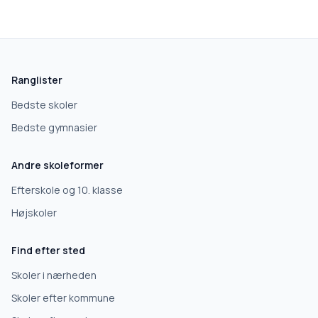
skolegang.dk
1 AF 5
Hvad leder du efter?
Vi bruger dit valg til at stille de rigtige spørgsmål.
Ranglister
Grundskole
Bedste skoler
Bedste gymnasier
Efterskole
Andre skoleformer
10. klasse
Efterskole og 10. klasse
Højskoler
Gymnasium
Find efter sted
Erhvervsuddannelse
Skoler i nærheden
Skoler efter kommune
Højskole