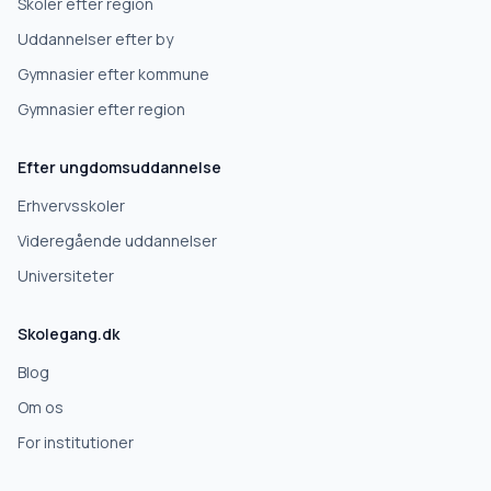
Skoler efter region
Uddannelser efter by
Videregående uddannelse
Gymnasier efter kommune
Gymnasier efter region
Næste
Efter ungdomsuddannelse
Deles kun med skoler, der matcher det, du søger.
Erhvervsskoler
Nej tak
Videregående uddannelser
Universiteter
Skolegang.dk
Blog
Om os
For institutioner