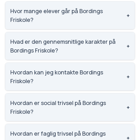
Hvor mange elever går på Bordings
+
Friskole?
Bordings Friskole har 419 elever, hvilket gør den til
nummer 699 ud af 3143 skoler.
Hvad er den gennemsnitlige karakter på
+
Bordings Friskole?
Karaktergennemsnittet på Bordings Friskole er 8.1,
nummer 279 ud af 3143 skoler.
Hvordan kan jeg kontakte Bordings
+
Friskole?
Email: kontor@bordings.dk. Telefon: 3538 6908.
Adresse: Bordings Friskole Øster Søgade 86, 2100
Hvordan er social trivsel på Bordings
+
København Ø. Skoleleder: Torsten Bo Kristensen.
Friskole?
Vi har ikke data om social trivsel for Bordings
Friskole.
Hvordan er faglig trivsel på Bordings
+