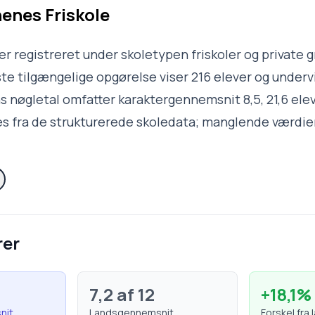
enes Friskole
r registreret under skoletypen friskoler og private g
te tilgængelige opgørelse viser 216 elever og undervi
ns nøgletal omfatter karaktergennemsnit 8,5, 21,6 elev
s fra de strukturerede skoledata; manglende værdier
rer
7,2
af 12
+
18,1
%
nit
Landsgennemsnit
Forskel fra 