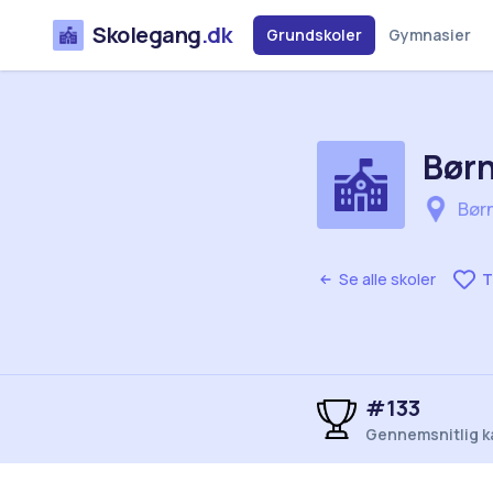
Skolegang
.dk
Grundskoler
Gymnasier
Børn
Børn
Se alle skoler
T
#133
Gennemsnitlig k