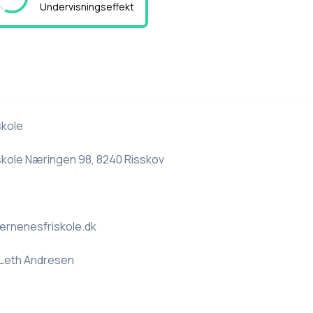
Undervisningseffekt
skole
skole Næringen 98, 8240 Risskov
rnenesfriskole.dk
 Leth Andresen