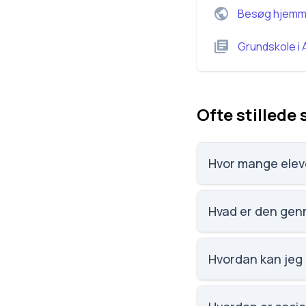
Besøg hjemm
Grundskole
i
Ofte stillede
Hvor mange eleve
Børnenes Friskole ha
Hvad er den genn
Karaktergennemsnitt
Hvordan kan jeg 
Email: kontoret@bo
98, 8240 Risskov. S