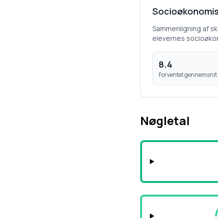
Socioøkonomis
Sammenligning af s
elevernes socioøko
8.4
Forventet gennemsnit
Nøgletal