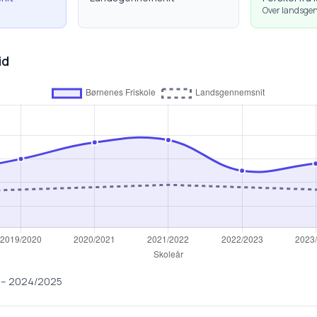
Over landsge
id
–
2024/2025