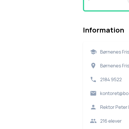
Information
Børnenes Fri
Børnenes Fri
2184 9522
kontoret@boe
Rektor
Peter
216
elever