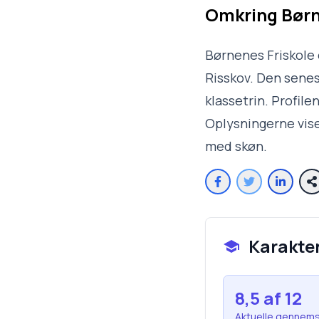
Omkring
Børn
Børnenes Friskole e
Risskov. Den senes
klassetrin. Profile
Oplysningerne vise
med skøn.
Karakte
8,5
af 12
Aktuelle gennems