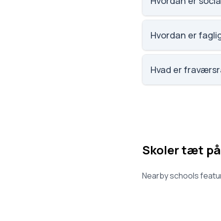
Hvordan er social
Vi har ikke data om 
Hvordan er faglig
Vi har ikke data om 
Hvad er fraværsr
Vi har ikke data om
Skoler tæt på
Nearby schools featur