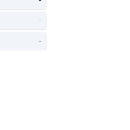
+
+
+