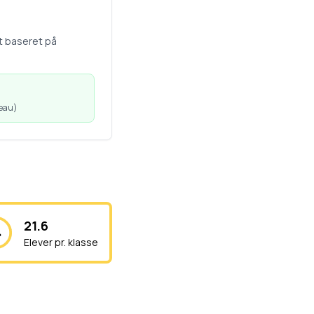
t baseret på
veau
)
21.6
Elever pr. klasse