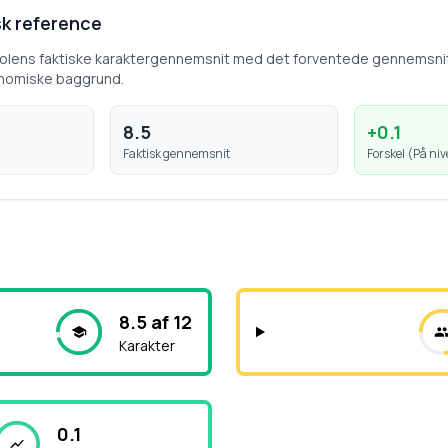
k reference
kolens faktiske karaktergennemsnit med det forventede gennemsni
nomiske baggrund.
8.5
+
0.1
Faktisk gennemsnit
Forskel (
På ni
8.5 af 12
Karakter
0.1