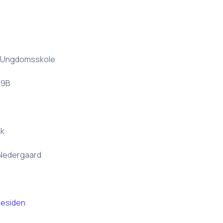
. Ungdomsskole
 9B
dk
 Nedergaard
esiden