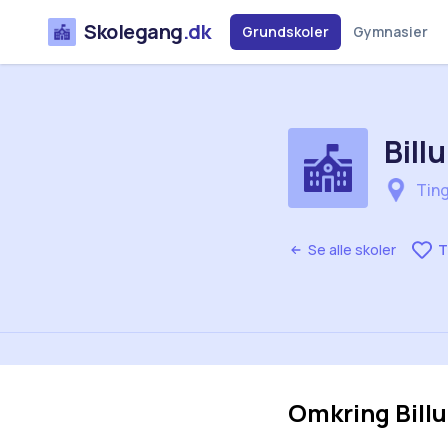
Skolegang
.dk
Grundskoler
Gymnasier
Bil
Tin
Se alle skoler
T
Omkring
Bil