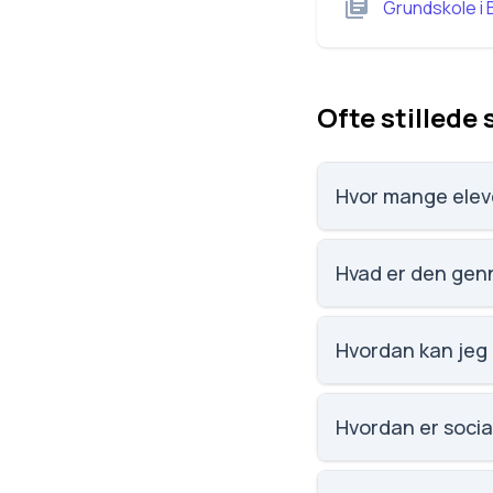
Grundskole
i
Ofte stillede
Hvor mange elev
Billund Komm. Ungdo
Hvad er den gen
Vi har ikke data o
Hvordan kan jeg
Email: ung@billund.
Hvordan er socia
Vi har ikke data om 