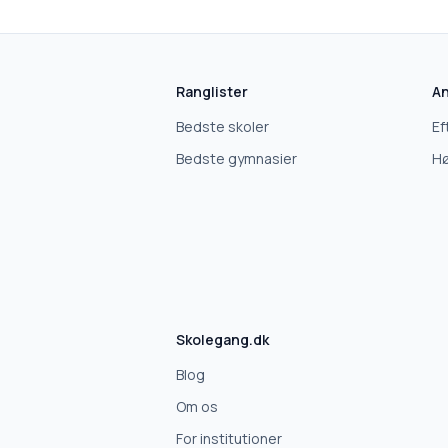
Ranglister
An
Bedste skoler
Ef
Bedste gymnasier
Hø
Skolegang.dk
Blog
Om os
For institutioner