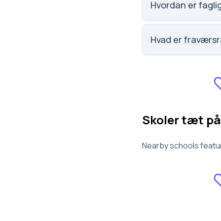
Hvordan er fagli
Vi har ikke data om 
Hvad er fraværs
Vi har ikke data om
Skoler tæt på
Nearby schools featur