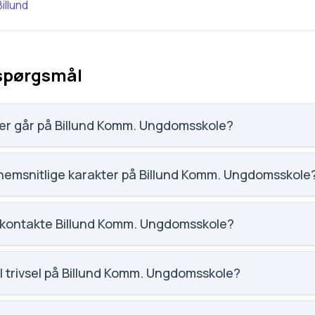
Billund
 spørgsmål
er går på Billund Komm. Ungdomsskole?
msskole har 12 elever, hvilket gør den til nummer 2525 ud af 3
nemsnitlige karakter på Billund Komm. Ungdomsskole
m karaktergennemsnittet for Billund Komm. Ungdomsskole.
 kontakte Billund Komm. Ungdomsskole?
dk. Telefon: 7213 1650. Adresse: Tinghusgade 9B. Skoleleder:
l trivsel på Billund Komm. Ungdomsskole?
social trivsel for Billund Komm. Ungdomsskole.