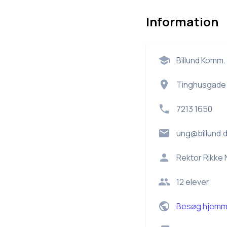
Information
Billund Komm
Tinghusgade
7213 1650
ung@billund.
Rektor
Rikke
12
elever
Besøg hjemm