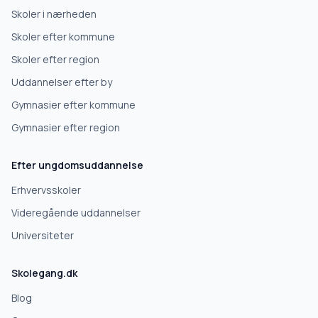
Erhvervsuddannelse
Skoler i nærheden
Skoler efter kommune
Højskole
Skoler efter region
Uddannelser efter by
Videregående uddannelse
Gymnasier efter kommune
Gymnasier efter region
Næste
Efter ungdomsuddannelse
Deles kun med skoler, der matcher det, du søger.
Erhvervsskoler
Nej tak
Videregående uddannelser
Universiteter
Skolegang.dk
Blog