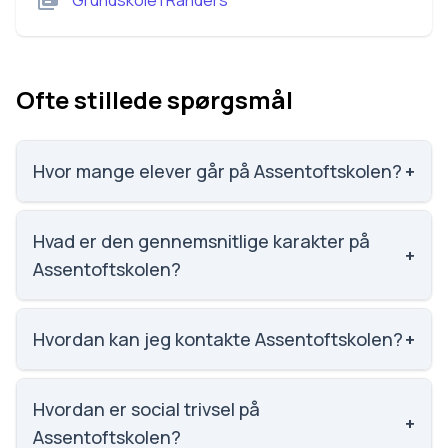
Grundskole
i
Randers
Ofte stillede spørgsmål
Hvor mange elever går på Assentoftskolen?
+
Assentoftskolen har 612 elever, hvilket gør den til
nummer 323 ud af 3143 skoler.
Hvad er den gennemsnitlige karakter på
+
Assentoftskolen?
Karaktergennemsnittet på Assentoftskolen er 7.3,
nummer 692 ud af 3143 skoler.
Hvordan kan jeg kontakte Assentoftskolen?
+
Email: assentoftskolen@randers.dk. Telefon: 8915
4060. Adresse: Assentoftskolen Skolevej 14,
Hvordan er social trivsel på
+
Assentoft, 8960 Randers SØ. Skoleleder: Anne-
Assentoftskolen?