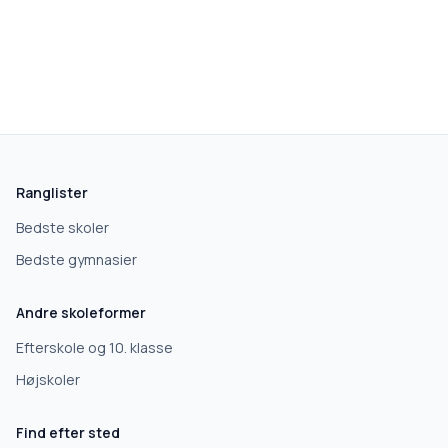
skolegang.dk
1 AF 5
Hvad leder du efter?
Vi bruger dit valg til at stille de rigtige spørgsmål.
Ranglister
Grundskole
Bedste skoler
Bedste gymnasier
Efterskole
Andre skoleformer
10. klasse
Efterskole og 10. klasse
Højskoler
Gymnasium
Find efter sted