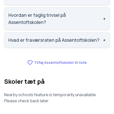
Mette Thorsen.
Social trivsel på Assentoftskolen er 4 ud af 5,
nummer 308 ud af 3143 skoler. Scoren er baseret på
Hvordan er faglig trivsel på
+
elevernes egne besvarelser.
Assentoftskolen?
Faglig trivsel på Assentoftskolen er 3.7 ud af 5,
nummer 169 ud af 3143 skoler. Scoren er baseret på
Hvad er fraværsraten på Assentoftskolen?
+
elevernes egne besvarelser.
Fraværet på Assentoftskolen er 6.5, nummer 380 ud
af 3143 skoler.
Tilføj Assentoftskolen til liste
Skoler tæt på
Nearby schools feature is temporarily unavailable.
Please check back later.