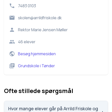
7483 0103
skolen@arrildfriskole.dk
Rektor
Marie Jensen Møller
46
elever
Besøg hjemmesiden
Grundskole
i
Tønder
Ofte stillede spørgsmål
Hvor mange elever går på Arrild Friskole og