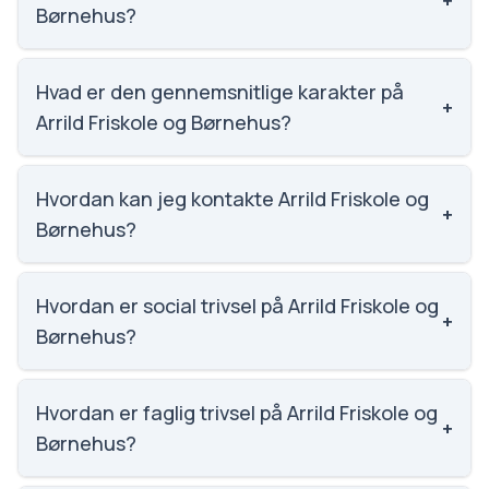
+
Børnehus?
Arrild Friskole og Børnehus har 46 elever, hvilket gør
den til nummer 2234 ud af 3143 skoler.
Hvad er den gennemsnitlige karakter på
+
Arrild Friskole og Børnehus?
Vi har ikke data om karaktergennemsnittet for Arrild
Friskole og Børnehus.
Hvordan kan jeg kontakte Arrild Friskole og
+
Børnehus?
Email: skolen@arrildfriskole.dk. Telefon: 7483 0103.
Adresse: Arrild Friskole og Børnehus Skærbækvej
Hvordan er social trivsel på Arrild Friskole og
+
16, 6520 Toftlund. Skoleleder: Marie Jensen Møller.
Børnehus?
Vi har ikke data om social trivsel for Arrild Friskole og
Børnehus.
Hvordan er faglig trivsel på Arrild Friskole og
+
Børnehus?