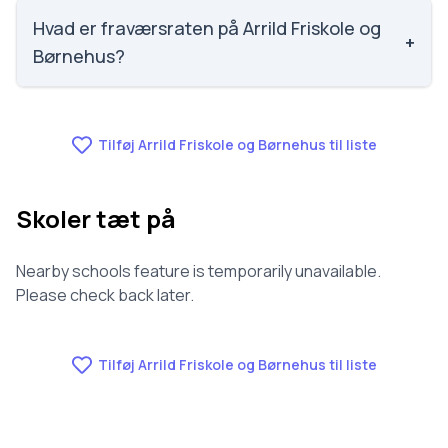
Vi har ikke data om faglig trivsel for Arrild Friskole og
Børnehus.
Hvad er fraværsraten på Arrild Friskole og
+
Børnehus?
Vi har ikke data om fravær for Arrild Friskole og
Børnehus.
Tilføj Arrild Friskole og Børnehus til liste
Skoler tæt på
Nearby schools feature is temporarily unavailable.
Please check back later.
Tilføj Arrild Friskole og Børnehus til liste