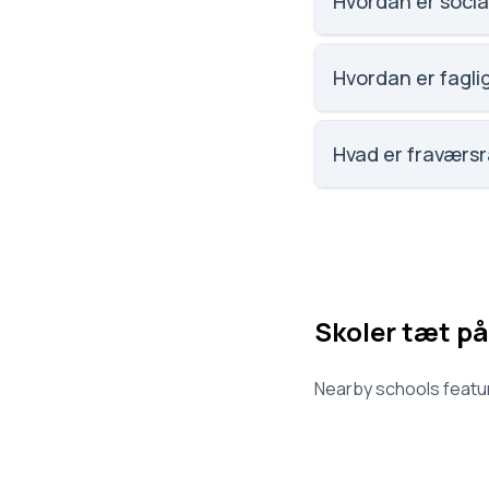
Hvordan er socia
Vi har ikke data om 
Hvordan er fagli
Vi har ikke data om 
Hvad er fraværs
Vi har ikke data om
Skoler tæt på
Nearby schools featur