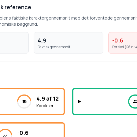
k reference
kolens faktiske karaktergennemsnit med det forventede gennemsni
nomiske baggrund.
4.9
-0.6
Faktisk gennemsnit
Forskel (
På ni
4.9 af 12
Karakter
-0.6