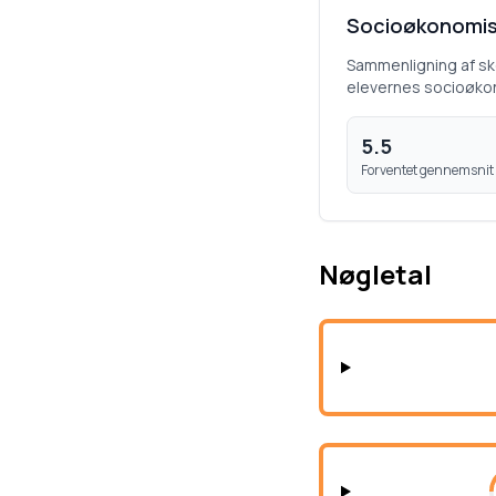
Socioøkonomis
Sammenligning af s
elevernes socioøko
5.5
Forventet gennemsnit
Nøgletal