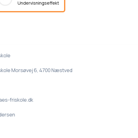
Undervisningseffekt
skole
kole Morsøvej 6, 4700 Næstved
s-friskole.dk
dersen