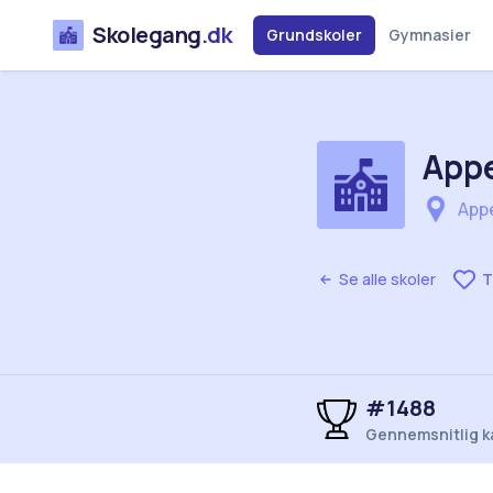
Skolegang
.dk
Grundskoler
Gymnasier
Appe
App
Se alle skoler
T
#1488
Gennemsnitlig k