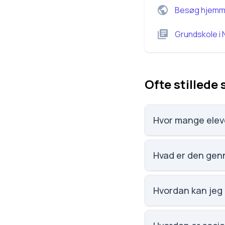
Besøg hjemm
Grundskole
i
Ofte stillede
Hvor mange elev
Appenæs Friskole har
Hvad er den genn
Karaktergennemsnit
Hvordan kan jeg
Email: post@appena
4700 Næstved. Sko