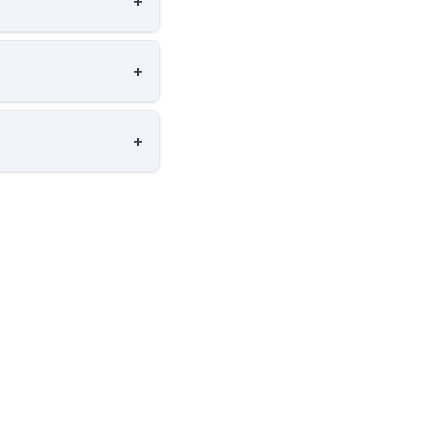
+
+
+