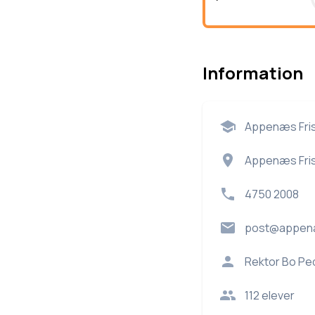
Information
Appenæs Fri
Appenæs Fris
4750 2008
post@appenae
Rektor
Bo Pe
112
elever