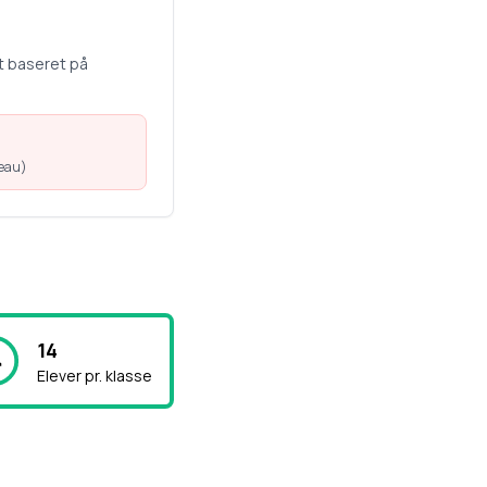
t baseret på
veau
)
14
Elever pr. klasse