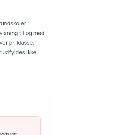
rundskoler i
visning til og med
er pr. klasse.
 udfyldes ikke
landssnit