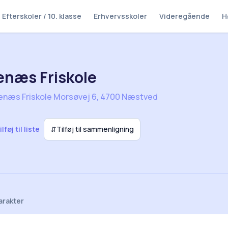
Efterskoler / 10. klasse
Erhvervsskoler
Videregående
H
næs Friskole
enæs Friskole Morsøvej 6, 4700 Næstved
ilføj til liste
⇵
Tilføj til sammenligning
arakter