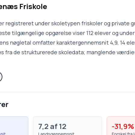
næs Friskole
r registreret under skoletypen friskoler og private g
te tilgængelige opgørelse viser 112 elever og under
ilens nøgletal omfatter karaktergennemsnit 4,9, 14 elev
s fra de strukturerede skoledata; manglende værdier
rer
7,2
af 12
-31,9
%
nit
Landsgennemsnit
Forskel fra 