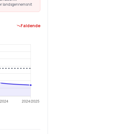
r landsgennemsnit
Faldende