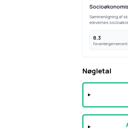
Socioøkonomis
Sammenligning af s
elevernes socioøko
8.3
Forventet gennemsnit
Nøgletal