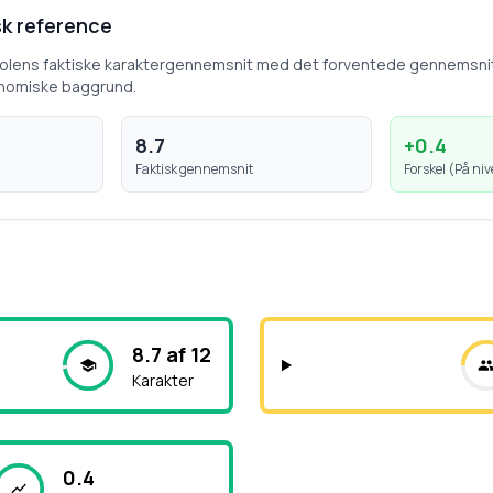
k reference
kolens faktiske karaktergennemsnit med det forventede gennemsni
nomiske baggrund.
8.7
+
0.4
Faktisk gennemsnit
Forskel (
På ni
8.7 af 12
Karakter
0.4