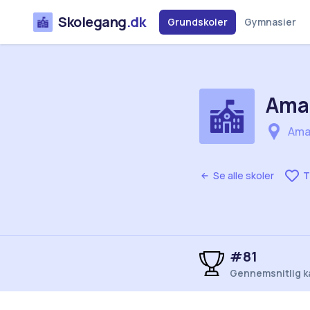
Skolegang
.dk
Grundskoler
Gymnasier
Amag
Amag
Se alle skoler
T
#81
Gennemsnitlig k