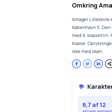
Omkring
Amag
Amager Lilleskole e
København S. Den s
med 9. klassetrin. 
klasse. Oplysninge
ikke med skøn.
Karakte
8,7
af 12
Aktuelle gennems