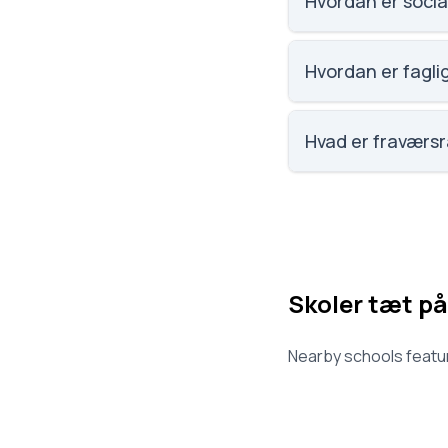
Hvordan er social
Vi har ikke data om s
Hvordan er faglig
Vi har ikke data om f
Hvad er fraværsr
Vi har ikke data om 
Skoler tæt på
Nearby schools featur