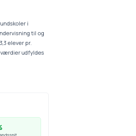
rundskoler i
dervisning til og
,3 elever pr.
 værdier udfyldes
%
landssnit