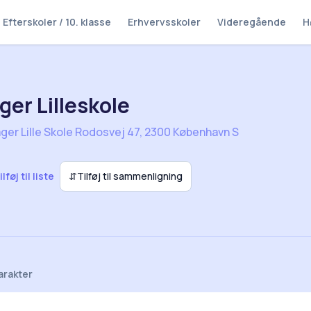
Efterskoler / 10. klasse
Erhvervsskoler
Videregående
H
er Lilleskole
er Lille Skole Rodosvej 47, 2300 København S
ilføj til liste
⇵
Tilføj til sammenligning
arakter