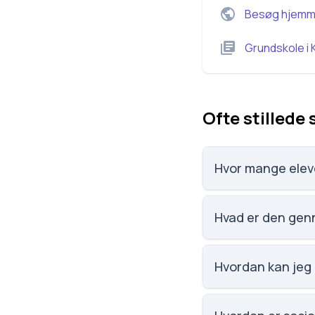
Besøg hjemm
Grundskole
i
Ofte stillede
Hvor mange eleve
Amager Lilleskole ha
Hvad er den genn
Karaktergennemsnitt
Hvordan kan jeg 
Email: info@amagerl
København S. Skol