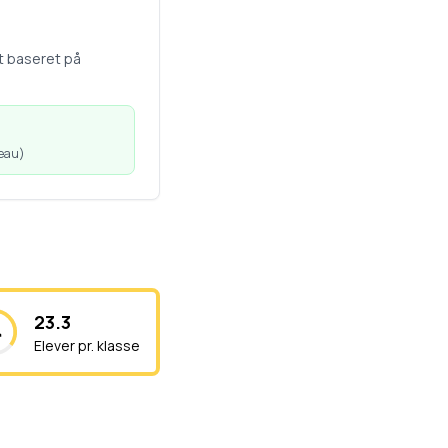
t baseret på
veau
)
23.3
Elever pr. klasse