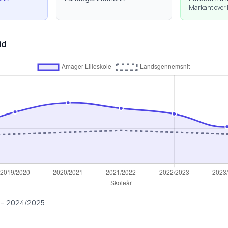
Markant over
id
–
2024/2025