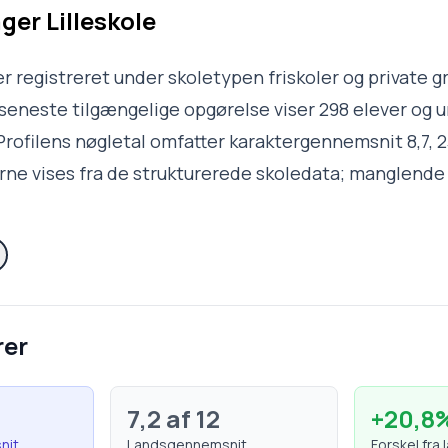
er Lilleskole
r registreret under skoletypen friskoler og private g
eneste tilgængelige opgørelse viser 298 elever og un
Profilens nøgletal omfatter karaktergennemsnit 8,7, 23
rne vises fra de strukturerede skoledata; manglende
rer
7,2
af 12
+
20,8
nit
Landsgennemsnit
Forskel fra 