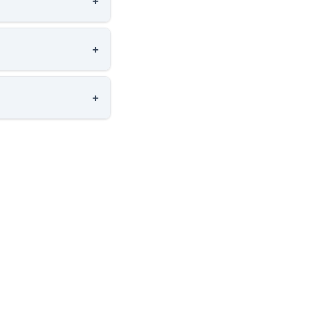
+
+
+