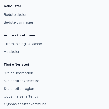
Vi bruger dit valg til at stille de rigtige spørgsmål.
Ranglister
Grundskole
Bedste skoler
Bedste gymnasier
Efterskole
Andre skoleformer
10. klasse
Efterskole og 10. klasse
Højskoler
Gymnasium
Find efter sted
Erhvervsuddannelse
Skoler i nærheden
Skoler efter kommune
Højskole
Skoler efter region
Uddannelser efter by
Videregående uddannelse
Gymnasier efter kommune