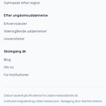
Gymnasier efter region
Næste
Efter ungdomsuddannelse
Deles kun med skoler, der matcher det, du søger.
Erhvervsskoler
Nej tak
Videregående uddannelser
Universiteter
Skolegang.dk
Blog
Om os
For institutioner
Data er baseret på officielle tal fra Uddannelsesstatistik.dk,
Institutionsregisteret og Uddannelseszoom. Skolegang.dk er ikke tilknyttet en