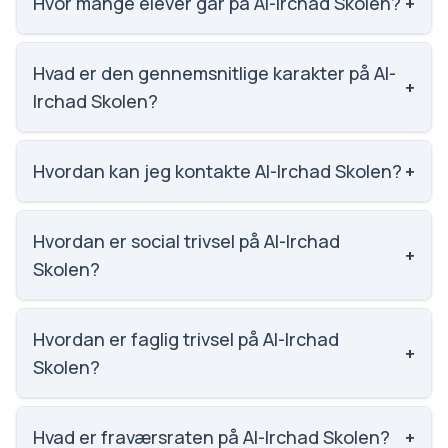
Hvor mange elever går på Al-Irchad Skolen?
+
Al-Irchad Skolen har 182 elever, hvilket gør den til
nummer 1309 ud af 3143 skoler.
Hvad er den gennemsnitlige karakter på Al-
+
Irchad Skolen?
Karaktergennemsnittet på Al-Irchad Skolen er 7.1,
nummer 844 ud af 3143 skoler.
Hvordan kan jeg kontakte Al-Irchad Skolen?
+
Email: irchad@post6.tele.dk. Telefon: 4922 6100.
Adresse: Al-Irchad Skolen Fredericiavej 63, 3000
Hvordan er social trivsel på Al-Irchad
+
Helsingør. Skoleleder: Khalil Mohamad.
Skolen?
Vi har ikke data om social trivsel for Al-Irchad Skolen.
Hvordan er faglig trivsel på Al-Irchad
+
Skolen?
Vi har ikke data om faglig trivsel for Al-Irchad Skolen.
Hvad er fraværsraten på Al-Irchad Skolen?
+