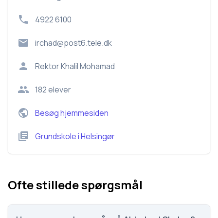
4922 6100
irchad@post6.tele.dk
Rektor
Khalil Mohamad
182
elever
Besøg hjemmesiden
Grundskole
i
Helsingør
Ofte stillede spørgsmål