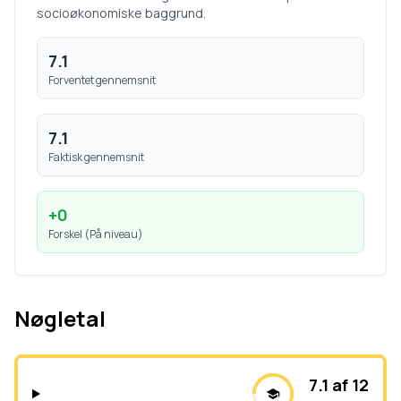
socioøkonomiske baggrund.
7.1
Forventet gennemsnit
7.1
Faktisk gennemsnit
+
0
Forskel (
På niveau
)
Nøgletal
7.1 af 12