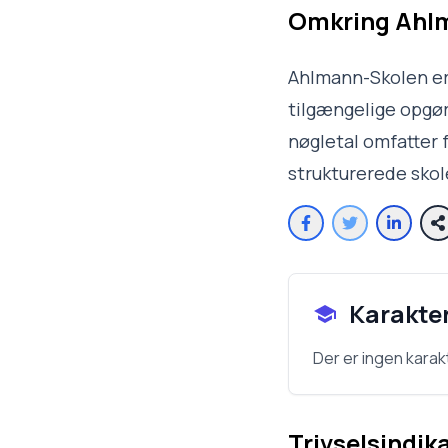
Omkring
Ahl
Ahlmann-Skolen er 
tilgængelige opgøre
nøgletal omfatter f
strukturerede sko
Karakte
Der er ingen karak
Trivselsindik