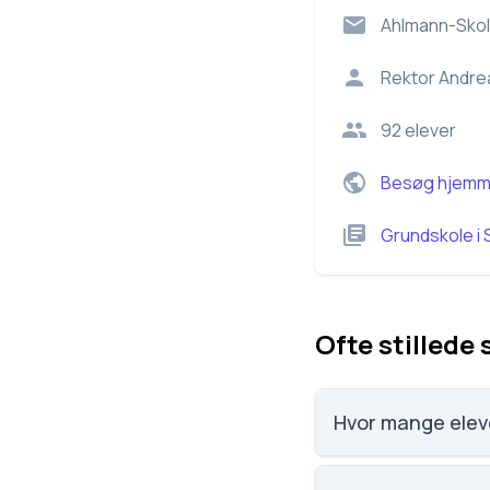
Ahlmann-Sko
Rektor
Andre
92
elever
Besøg hjemm
Grundskole
i
Ofte stillede
Hvor mange elev
Ahlmann-Skolen har 