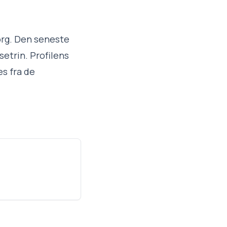
org. Den seneste
setrin. Profilens
es fra de