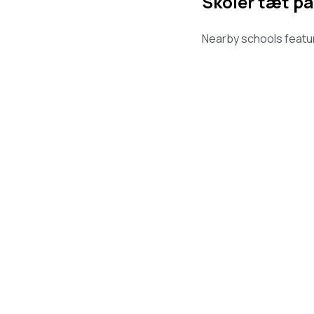
Skoler tæt på
Nearby schools featur