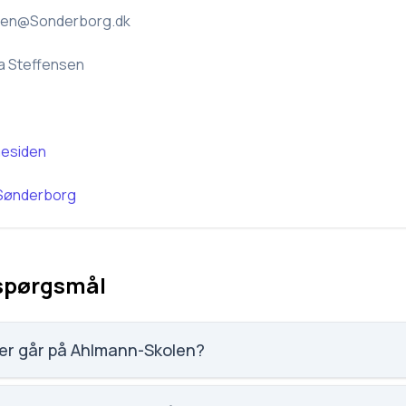
len@Sonderborg.dk
a Steffensen
esiden
Sønderborg
 spørgsmål
er går på Ahlmann-Skolen?
92 elever, hvilket gør den til nummer 1877 ud af 3143 skoler.