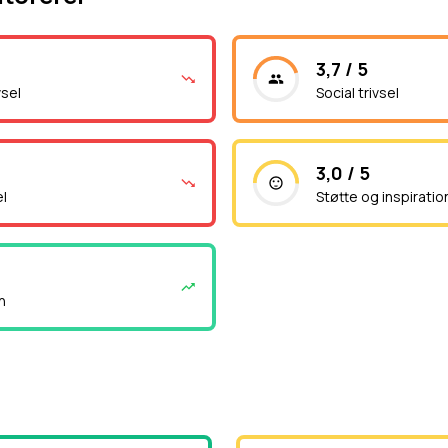
3,7 / 5
vsel
Social trivsel
3,0 / 5
el
Støtte og inspiratio
n