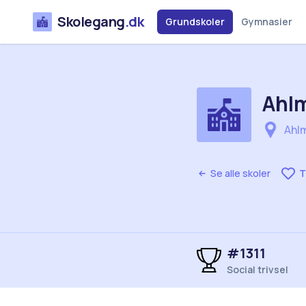
Skolegang
.dk
Grundskoler
Gymnasier
Ahl
Ahl
Se alle skoler
T
#1311
Social trivsel