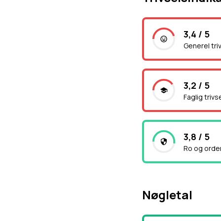
3,4 / 5
Generel tri
3,2 / 5
Faglig trivs
3,8 / 5
Ro og orde
Nøgletal