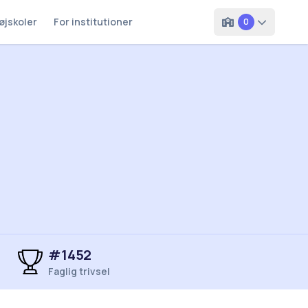
øjskoler
For institutioner
0
#1452
Faglig trivsel