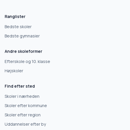
Hvad leder du efter?
Vi bruger dit valg til at stille de rigtige spørgsmål.
Ranglister
Grundskole
Bedste skoler
Bedste gymnasier
Efterskole
Andre skoleformer
10. klasse
Efterskole og 10. klasse
Højskoler
Gymnasium
Find efter sted
Erhvervsuddannelse
Skoler i nærheden
Skoler efter kommune
Højskole
Skoler efter region
Uddannelser efter by
Videregående uddannelse