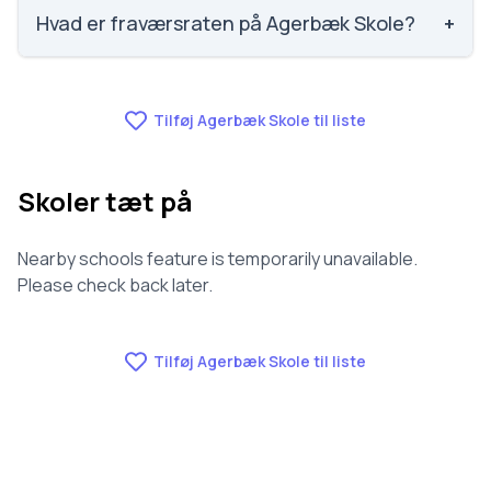
nummer 827 ud af 3143 skoler. Scoren er baseret på
Hvad er fraværsraten på Agerbæk Skole?
+
elevernes egne besvarelser.
Fraværet på Agerbæk Skole er 6.4, nummer 351 ud
af 3143 skoler.
Tilføj Agerbæk Skole til liste
Skoler tæt på
Nearby schools feature is temporarily unavailable.
Please check back later.
Tilføj Agerbæk Skole til liste