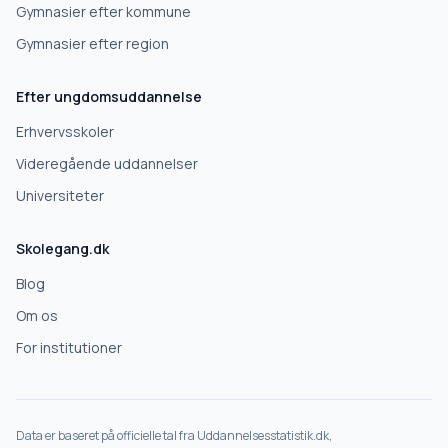
Gymnasier efter kommune
Gymnasier efter region
Næste
Efter ungdomsuddannelse
Deles kun med skoler, der matcher det, du søger.
Erhvervsskoler
Nej tak
Videregående uddannelser
Universiteter
Skolegang.dk
Blog
Om os
For institutioner
Data er baseret på officielle tal fra Uddannelsesstatistik.dk,