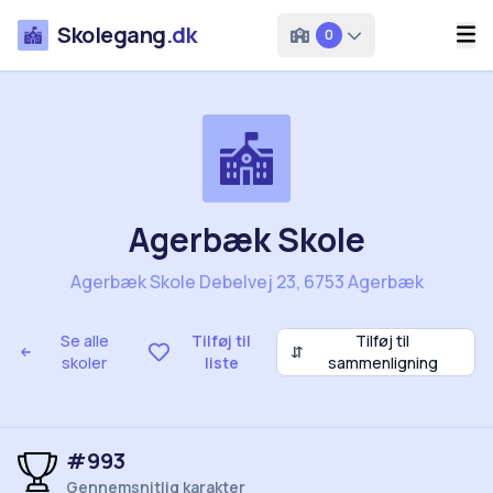
Skolegang
.dk
0
Agerbæk Skole
Agerbæk Skole Debelvej 23, 6753 Agerbæk
Se alle
Tilføj til
Tilføj til
⇵
skoler
liste
sammenligning
#993
Gennemsnitlig karakter