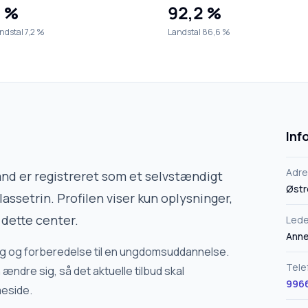
 %
92,2 %
ndstal 7,2 %
Landstal 86,6 %
Inf
Adr
and
er registreret som et selvstændigt
Østr
lassetrin. Profilen viser kun oplysninger,
 dette center.
Lede
Anne
aring og forberedelse til en ungdomsuddannelse.
Tele
ændre sig, så det aktuelle tilbud skal
9966
meside.