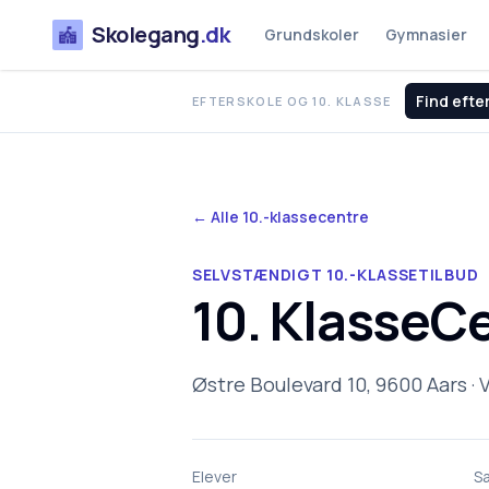
Skolegang
.dk
Grundskoler
Gymnasier
Find efte
EFTERSKOLE OG 10. KLASSE
← Alle 10.-klassecentre
SELVSTÆNDIGT 10.-KLASSETILBUD
10. KlasseC
Østre Boulevard 10, 9600 Aars
Elever
S