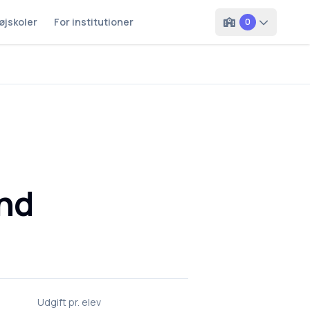
øjskoler
For institutioner
0
nd
Udgift pr. elev