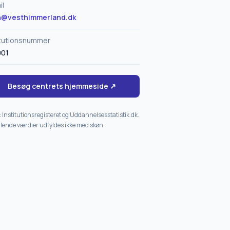
il
h@vesthimmerland.dk
itutionsnummer
001
Besøg centrets hjemmeside ↗
: Institutionsregisteret og Uddannelsesstatistik.dk.
ende værdier udfyldes ikke med skøn.