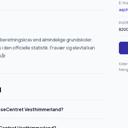
E-ma
aqc
Inst
820
dberetningskrav end almindelige grundskoler.
 i den officielle statistik. Fravær og elevtal kan
sår.
Kilder
Mangl
l
asseCentret Vesthimmerland?