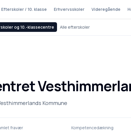
Efterskoler / 10. klasse
Erhvervsskoler
Videregående
H
rskoler og 10.-klassecentre
Alle efterskoler
entret Vesthimmerla
 · Vesthimmerlands Kommune
amlet fravær
Kompetencedækning