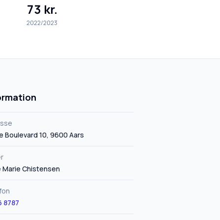
73 kr.
2022/2023
ormation
esse
e Boulevard 10, 9600 Aars
r
 Marie Chistensen
fon
 8787