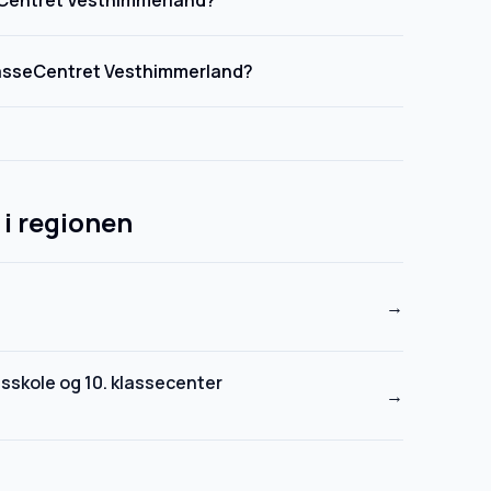
eCentret Vesthimmerland?
 KlasseCentret Vesthimmerland?
 i regionen
→
kole og 10. klassecenter
→