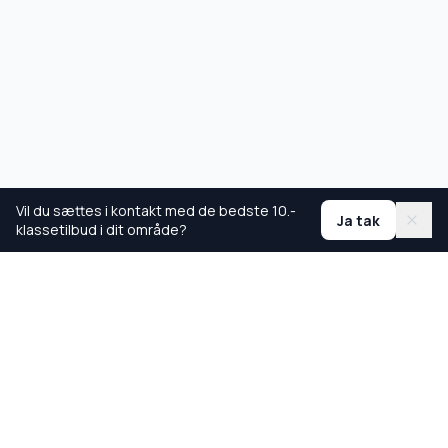
Vil du sættes i kontakt med de bedste 10.-
Ja tak
klassetilbud i dit område?