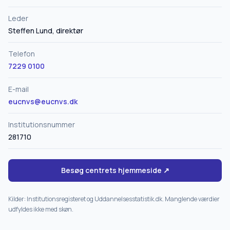
Leder
Steffen Lund, direktør
Telefon
7229 0100
E-mail
eucnvs@eucnvs.dk
Institutionsnummer
281710
Besøg centrets hjemmeside ↗
Kilder: Institutionsregisteret og Uddannelsesstatistik.dk. Manglende værdier
udfyldes ikke med skøn.