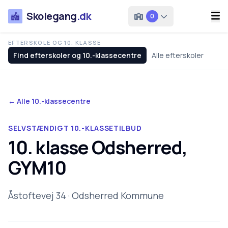
Skolegang
.dk
0
EFTERSKOLE OG 10. KLASSE
Find efterskoler og 10.-klassecentre
Alle efterskoler
← Alle 10.-klassecentre
SELVSTÆNDIGT 10.-KLASSETILBUD
10. klasse Odsherred,
GYM10
Åstoftevej 34 · Odsherred Kommune