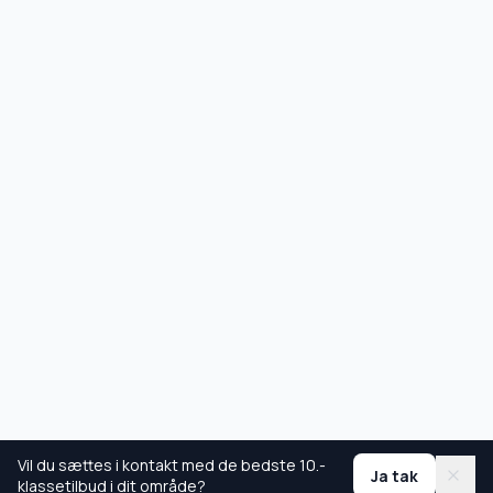
Vil du sættes i kontakt med de bedste 10.-
Ja tak
klassetilbud i dit område?