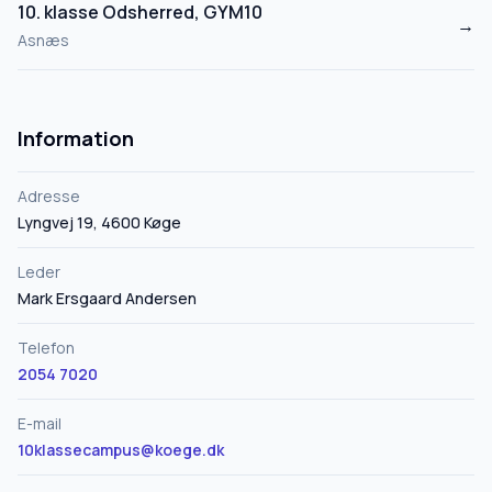
10. klasse Odsherred, GYM10
→
Asnæs
Information
Adresse
Lyngvej 19, 4600 Køge
Leder
Mark Ersgaard Andersen
Telefon
2054 7020
E-mail
10klassecampus@koege.dk