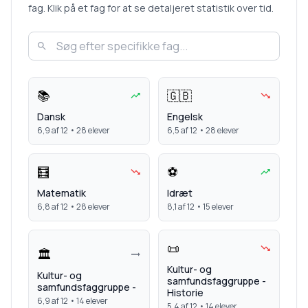
fag. Klik på et fag for at se detaljeret statistik over tid.
📚
🇬🇧
Dansk
Engelsk
6,9
af 12 •
28
elever
6,5
af 12 •
28
elever
🧮
⚽
Matematik
Idræt
6,8
af 12 •
28
elever
8,1
af 12 •
15
elever
📜
🏛️
Kultur- og
Kultur- og
samfundsfaggruppe -
samfundsfaggruppe -
Historie
6,9
af 12 •
14
elever
5,4
af 12 •
14
elever