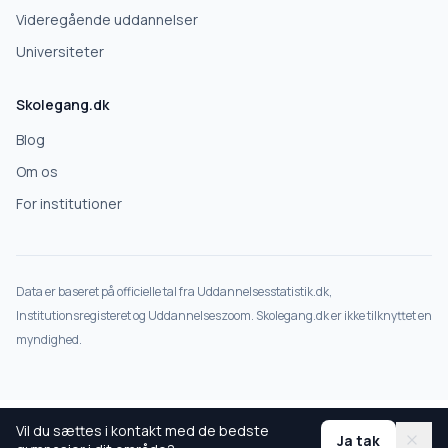
Deles kun med gymnasier, der matcher det, du søger.
Videregående uddannelser
Nej tak
Universiteter
Skolegang.dk
Blog
Om os
For institutioner
Data er baseret på officielle tal fra Uddannelsesstatistik.dk,
Institutionsregisteret og Uddannelseszoom. Skolegang.dk er ikke tilknyttet en
myndighed.
Vil du sættes i kontakt med de bedste
Ja tak