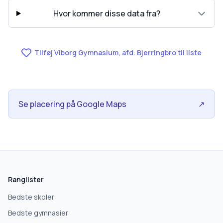
Hvor kommer disse data fra?
Tilføj Viborg Gymnasium, afd. Bjerringbro til liste
Se placering på Google Maps
↗
skolegang.dk
1 AF 5
Hvad leder du efter?
Ranglister
Vi bruger dit valg til at stille de rigtige spørgsmål.
Bedste skoler
Bedste gymnasier
Grundskole