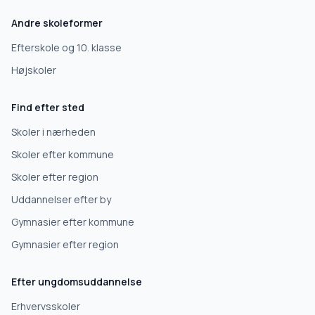
Andre skoleformer
Efterskole
Efterskole og 10. klasse
Højskoler
10. klasse
Find efter sted
Gymnasium
Skoler i nærheden
Skoler efter kommune
Erhvervsuddannelse
Skoler efter region
Uddannelser efter by
Højskole
Gymnasier efter kommune
Videregående uddannelse
Gymnasier efter region
Efter ungdomsuddannelse
Næste
Erhvervsskoler