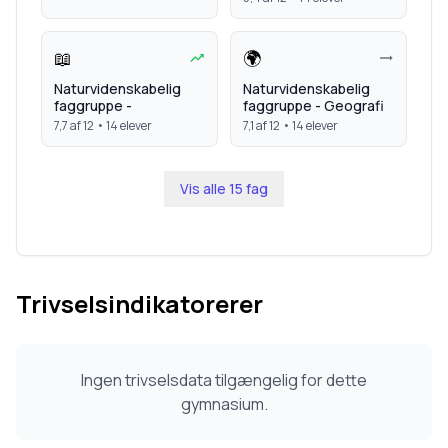
📖
🌍
Naturvidenskabelig
Naturvidenskabelig
faggruppe -
faggruppe - Geografi
7,7
af 12 •
14
elever
7,1
af 12 •
14
elever
Vis alle
15
fag
Trivselsindikatorerer
Ingen trivselsdata tilgængelig for dette
gymnasium.