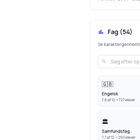
Fag (
54
)
Se karaktergennemsnit
🇬🇧
Engelsk
7,8
af 12 •
727
elever
🏛️
Samfundsfag
7,7
af 12 •
250
elever