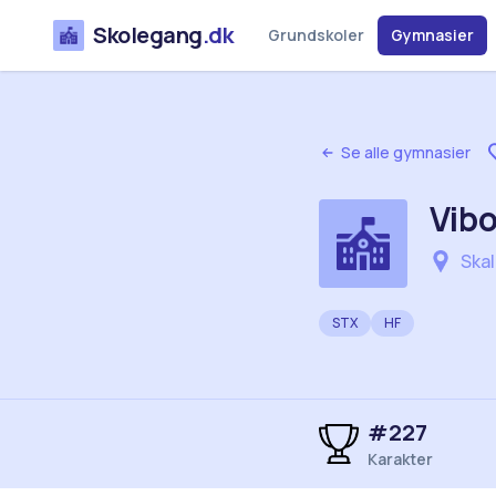
Skolegang
.dk
Grundskoler
Gymnasier
Se alle gymnasier
Vib
Skal
STX
HF
#
227
Karakter