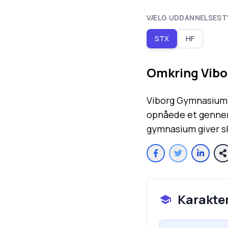
VÆLG UDDANNELSEST
STX
HF
Omkring
Vib
Viborg Gymnasium 
opnåede et gennems
gymnasium giver sk
Karakte