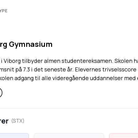
YPE
org Gymnasium
i Viborg tilbyder almen studentereksamen. Skolen ha
nit på 7.3 i det seneste år. Elevernes trivselsscore
olen adgang til alle videregående uddannelser med e
rer
(
STX
)