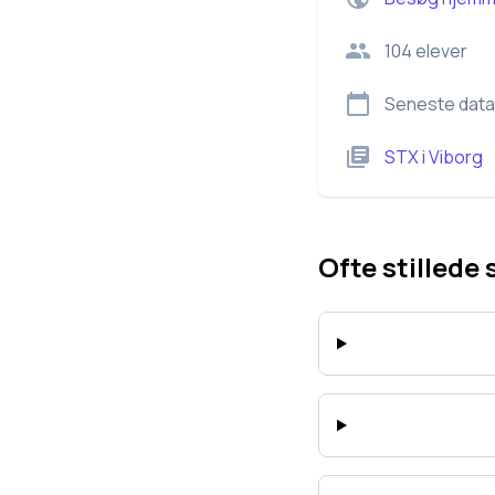
104
elever
Seneste data
STX
i
Viborg
Ofte stillede