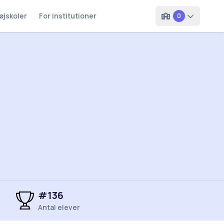
øjskoler
For institutioner
0
#
136
Antal elever