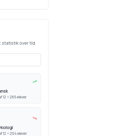
statistik over tid.
ansk
f 12 •
265
elever
kologi
f 12 •
204
elever