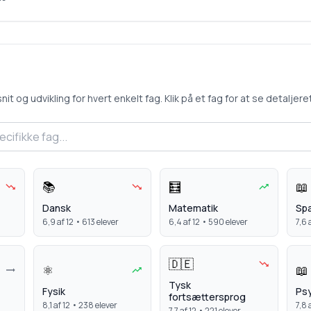
 og udvikling for hvert enkelt fag. Klik på et fag for at se detaljeret 
📚
🧮
📖
Dansk
Matematik
Sp
6,9
af 12 •
613
elever
6,4
af 12 •
590
elever
7,6
a
🇩🇪
⚛️
📖
Tysk
Fysik
Psy
fortsættersprog
8,1
af 12 •
238
elever
7,8
a
7,7
af 12 •
221
elever