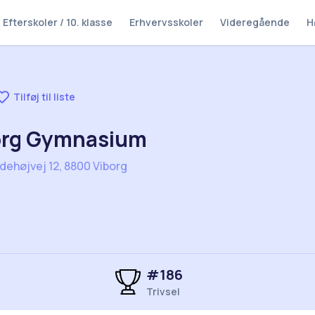
Efterskoler / 10. klasse
Erhvervsskoler
Videregående
H
Tilføj til liste
org Gymnasium
dehøjvej 12, 8800 Viborg
#
186
Trivsel