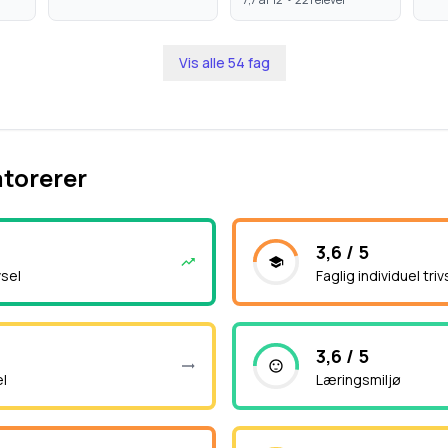
Vis alle
54
fag
atorerer
3,6 / 5
vsel
Faglig individuel triv
3,6 / 5
el
Læringsmiljø