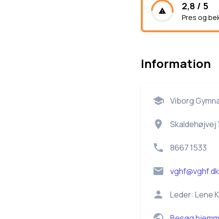
2,8 / 5
Pres og be
Information
Viborg Gymn
Skaldehøjvej 
8667 1533
vghf@vghf.dk
Leder:
Lene 
Besøg hjemm