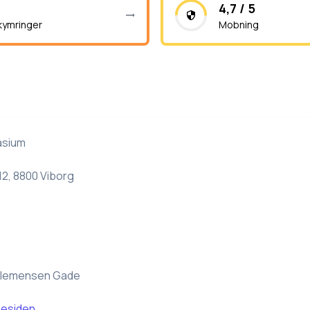
4,7 / 5
kymringer
Mobning
asium
12, 8800 Viborg
Klemensen Gade
esiden