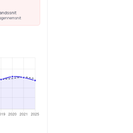
landssnit
dsgennemsnit