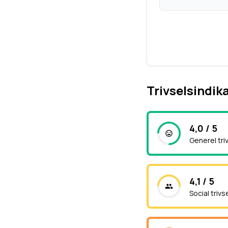
Trivselsindik
4,0 / 5
Generel tri
4,1 / 5
Social trivs