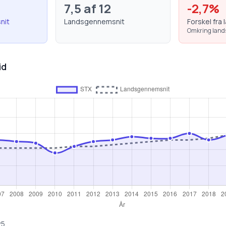
7,5
af 12
-2,7
%
nit
Landsgennemsnit
Forskel fra 
Omkring lan
id
25