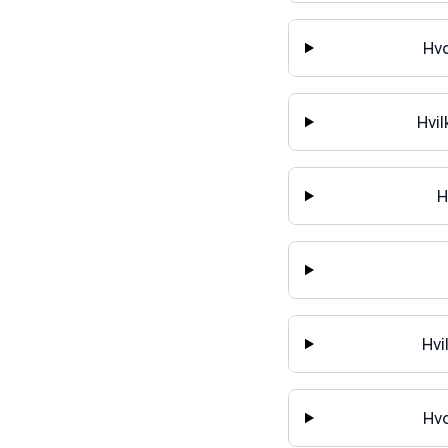
Hvo
Hvi
H
Hvi
Hvo