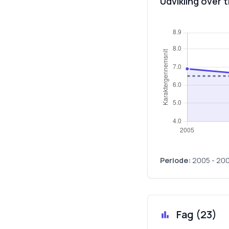
Udvikling over t
Periode:
2005
-
20
Fag (
23
)