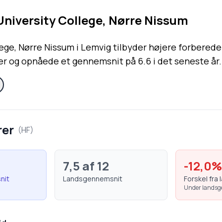
University College, Nørre Nissum
lege, Nørre Nissum i Lemvig tilbyder højere forbere
er og opnåede et gennemsnit på 6.6 i det seneste år.
rer
(
HF
)
7,5
af 12
-12,0
nit
Landsgennemsnit
Forskel fra 
Under lands