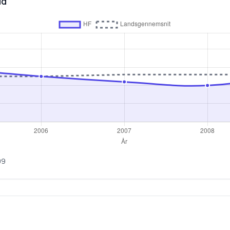
id
09