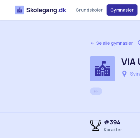
Skolegang
.dk
Grundskoler
Gymnasier
Se alle gymnasier
VIA 
Svin
HF
#
394
Karakter