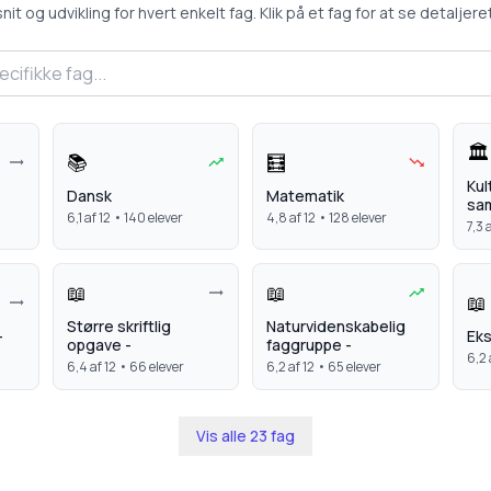
 og udvikling for hvert enkelt fag. Klik på et fag for at se detaljeret 
🏛️
📚
🧮
Kul
Dansk
Matematik
sa
6,1
af 12 •
140
elever
4,8
af 12 •
128
elever
7,3
a
📖
📖
📖
Større skriftlig
Naturvidenskabelig
-
Ek
opgave -
faggruppe -
6,2
6,4
af 12 •
66
elever
6,2
af 12 •
65
elever
Vis alle
23
fag