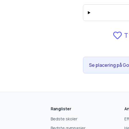
T
Se placering på G
Ranglister
An
Bedste skoler
Ef
Bedste gymnasier
Hø