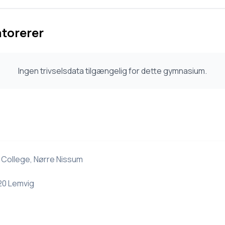
atorerer
Ingen trivselsdata tilgængelig for dette gymnasium.
y College, Nørre Nissum
20 Lemvig