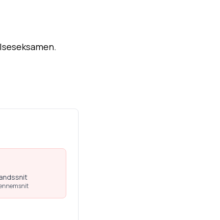
delseseksamen.
%
landssnit
gennemsnit