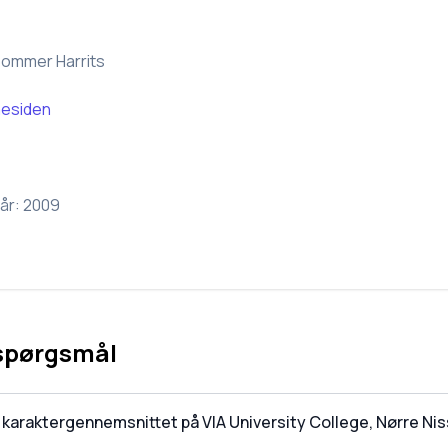
Sommer Harrits
esiden
år:
2009
 spørgsmål
 karaktergennemsnittet på VIA University College, Nørre N