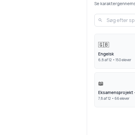
Se karaktergennemsnit
🇬🇧
Engelsk
6,8
af 12 •
150
elever
📖
Eksamensprojekt 
7,8
af 12 •
66
elever