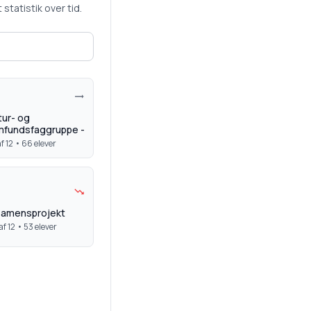
statistik over tid.
tur- og
mfundsfaggruppe -
f 12 •
66
elever
samensprojekt
af 12 •
53
elever