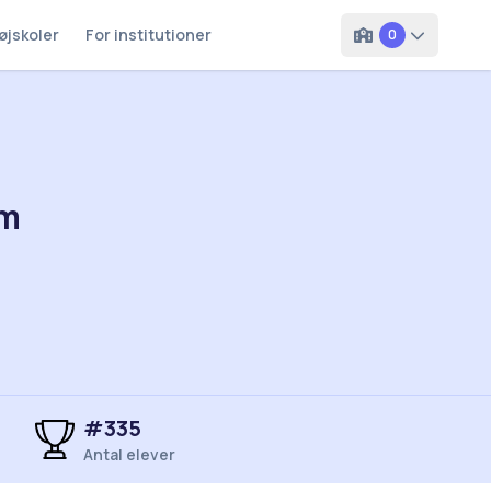
øjskoler
For institutioner
0
um
#
335
Antal elever