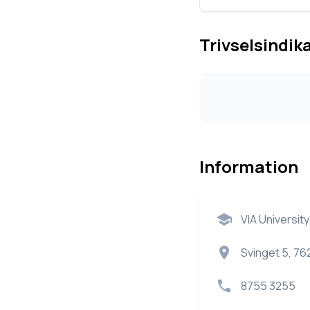
Trivselsindik
Information
VIA Universit
Svinget 5, 76
8755 3255