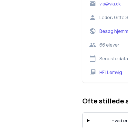
via@via.dk
Leder:
Gitte 
Besøg hjemm
66
elever
Seneste data
HF
i
Lemvig
Ofte stillede
Hvad er