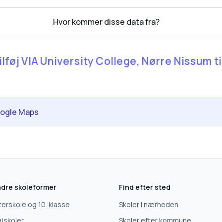
Hvor kommer disse data fra?
ilføj VIA University College, Nørre Nissum til
oogle Maps
dre skoleformer
Find efter sted
terskole og 10. klasse
Skoler i nærheden
jskoler
Skoler efter kommune